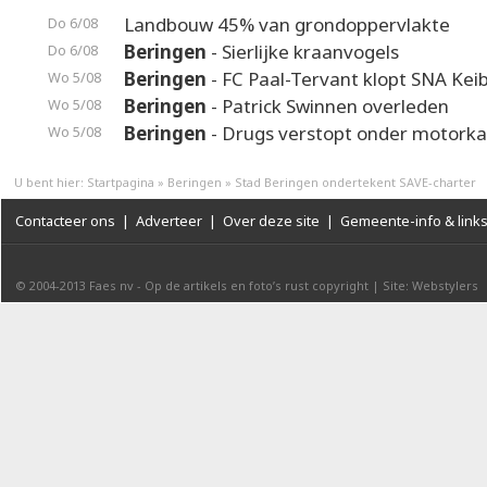
Landbouw 45% van grondoppervlakte
Do 6/08
Beringen
- Sierlijke kraanvogels
Do 6/08
Beringen
- FC Paal-Tervant klopt SNA Kei
Wo 5/08
Beringen
- Patrick Swinnen overleden
Wo 5/08
Beringen
- Drugs verstopt onder motorka
Wo 5/08
U bent hier:
Startpagina
»
Beringen
»
Stad Beringen ondertekent SAVE-charter
Contacteer ons
|
Adverteer
|
Over deze site
|
Gemeente-info & link
© 2004-2013
Faes nv
-
Op de artikels en foto’s rust copyright
|
Site: Webstylers