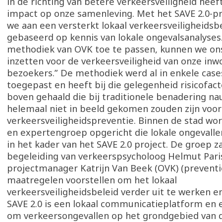
in de richting van betere verkeersveiligheid heef
impact op onze samenleving. Met het SAVE 2.0-p
we aan een versterkt lokaal verkeersveiligheidsbe
gebaseerd op kennis van lokale ongevalsanalyses
methodiek van OVK toe te passen, kunnen we o
inzetten voor de verkeersveiligheid van onze inw
bezoekers.” De methodiek werd al in enkele case
toegepast en heeft bij die gelegenheid risicofac
boven gehaald die bij traditionele benadering nau
helemaal niet in beeld gekomen zouden zijn voor
verkeersveiligheidspreventie. Binnen de stad wor
en expertengroep opgericht die lokale ongevalle
in het kader van het SAVE 2.0 project. De groep z
begeleiding van verkeerspsycholoog Helmut Par
projectmanager Katrijn Van Beek (OVK) (preventi
maatregelen voorstellen om het lokaal
verkeersveiligheidsbeleid verder uit te werken e
SAVE 2.0 is een lokaal communicatieplatform en
om verkeersongevallen op het grondgebied van d