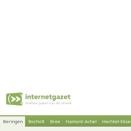
Beringen
Bocholt
Bree
Hamont-Achel
Hechtel-Ekse