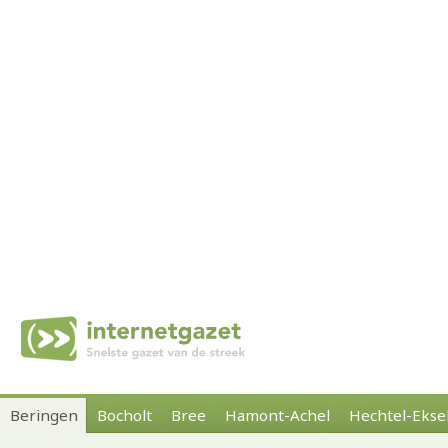
Beringen
Bocholt
Bree
Hamont-Achel
Hechtel-Ekse