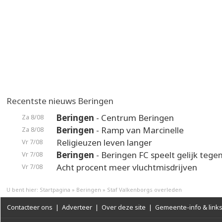
Recentste nieuws Beringen
Beringen
- Centrum Beringen
Za 8/08
Beringen
- Ramp van Marcinelle
Za 8/08
Religieuzen leven langer
Vr 7/08
Beringen
- Beringen FC speelt gelijk teg
Vr 7/08
Acht procent meer vluchtmisdrijven
Vr 7/08
U bent hier:
Startpagina
»
Beringen
»
Staf Valkenborgs overleden
Contacteer ons
|
Adverteer
|
Over deze site
|
Gemeente-info & link