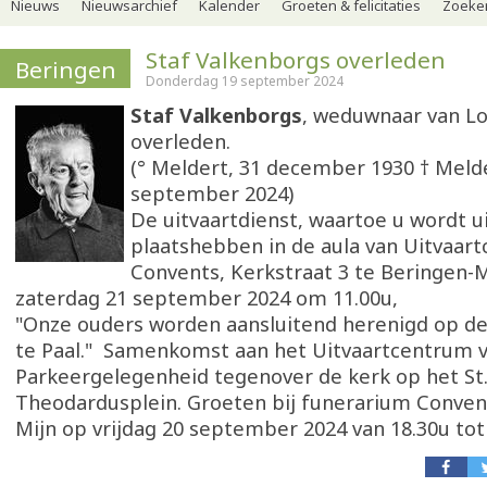
Nieuws
Nieuwsarchief
Kalender
Groeten & felicitaties
Zoeker
Staf Valkenborgs overleden
Beringen
Donderdag 19 september 2024
Staf Valkenborgs
, weduwnaar van Lo
overleden.
(° Meldert, 31 december 1930 † Melde
september 2024)
De uitvaartdienst, waartoe u wordt u
plaatshebben in de aula van Uitvaar
Convents, Kerkstraat 3 te Beringen-
zaterdag 21 september 2024 om 11.00u,
"Onze ouders worden aansluitend herenigd op de
te Paal." Samenkomst aan het Uitvaartcentrum v
Parkeergelegenheid tegenover de kerk op het St.
Theodardusplein. Groeten bij funerarium Conven
Mijn op vrijdag 20 september 2024 van 18.30u tot 