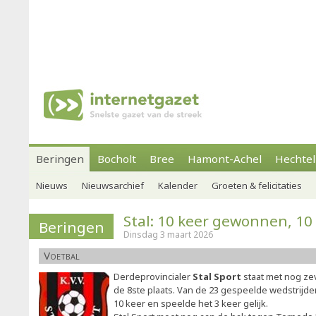
Beringen
Bocholt
Bree
Hamont-Achel
Hechtel
Nieuws
Nieuwsarchief
Kalender
Groeten & felicitaties
Stal: 10 keer gewonnen, 10
Beringen
Dinsdag 3 maart 2026
Voetbal
Derdeprovincialer
Stal Sport
staat met nog ze
de 8ste plaats. Van de 23 gespeelde wedstrijden
10 keer en speelde het 3 keer gelijk.