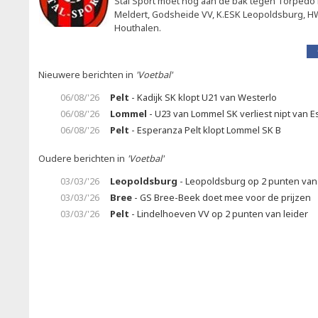
Stal Sport moet nog aan de bak tegen Torpedo 
Meldert, Godsheide VV, K.ESK Leopoldsburg, 
Houthalen.
Nieuwere berichten in
'Voetbal'
06/08/'26
Pelt
- Kadijk SK klopt U21 van Westerlo
06/08/'26
Lommel
- U23 van Lommel SK verliest nipt van E
06/08/'26
Pelt
- Esperanza Pelt klopt Lommel SK B
Oudere berichten in
'Voetbal'
03/03/'26
Leopoldsburg
- Leopoldsburg op 2 punten van 
03/03/'26
Bree
- GS Bree-Beek doet mee voor de prijzen
03/03/'26
Pelt
- Lindelhoeven VV op 2 punten van leider