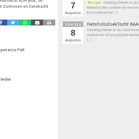
Hasselt B, KDH Jeuk, SK
Morgen
Gezellig fietsen in en
7
HW Zonhoven en Eendracht
Antwoorden zoeken en mooie p
Formulieren te (…)
Augustus
FietsFotoZoekTocht RA
Zaterdag
Gezellig fietsen in en rond Ko
8
zoeken en mooie prijzen winne
(…)
Augustus
speranza Pelt
leider