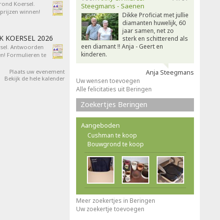
 rond Koersel.
Steegmans - Saenen
rijzen winnen!
Dikke Proficiat met jullie
diamanten huwelijk, 60
jaar samen, net zo
AK KOERSEL 2026
sterk en schitterend als
een diamant !! Anja - Geert en
ersel. Antwoorden
kinderen.
n! Formulieren te
Plaats uw evenement
Anja Steegmans
Bekijk de hele kalender
Uw wensen toevoegen
Alle felicitaties uit Beringen
Zoekertjes Beringen
Aangeboden
Cushman te koop
Bouwgrond te koop
Meer zoekertjes in Beringen
Uw zoekertje toevoegen