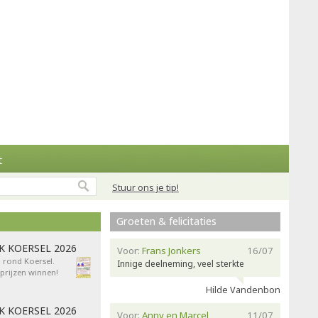
t
Stuur ons je tip!
Groeten & felicitaties
AK KOERSEL 2026
Voor:
Frans Jonkers
16/07
n rond Koersel.
Innige deelneming, veel sterkte
rijzen winnen!
Hilde Vandenbon
AK KOERSEL 2026
Voor:
Anny en Marcel
11/07