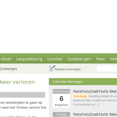
-Eksel
Leopoldsburg
Lommel
Oudsbergen
Peer
Pel
Zoekertjes
Nieuws toevoegen
 keer verloren
Kalender Beringen
FietsFotoZoekTocht RA
Donderdag
Vandaag
Gezellig fietsen in e
6
Antwoorden zoeken en mooie p
ven wedstrijden te gaan op
Formulieren te (…)
Augustus
 won het 10 keer, verloor het
FietsFotoZoekTocht RA
Vrijdag