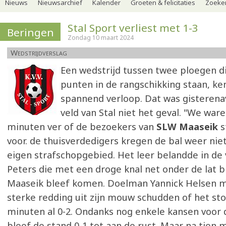
Nieuws
Nieuwsarchief
Kalender
Groeten & felicitaties
Zoeker
Stal Sport verliest met 1-3
Beringen
Zondag 10 maart 2024
Wedstrijdverslag
Een wedstrijd tussen twee ploegen d
punten in de rangschikking staan, ke
spannend verloop. Dat was gisterena
veld van Stal niet het geval. "We war
minuten ver of de bezoekers van
SLW Maaseik
s
voor. de thuisverdedigers kregen de bal weer nie
eigen strafschopgebied. Het leer belandde in de
Peters die met een droge knal net onder de lat 
Maaseik bleef komen. Doelman Yannick Helsen 
sterke redding uit zijn mouw schudden of het st
minuten al 0-2. Ondanks nog enkele kansen voor
bleef de stand 0-1 tot aan de rust. Maar na tien 