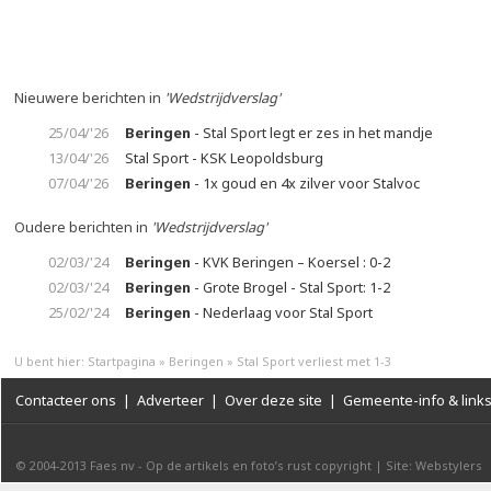
Nieuwere berichten in
'Wedstrijdverslag'
25/04/'26
Beringen
- Stal Sport legt er zes in het mandje
13/04/'26
Stal Sport - KSK Leopoldsburg
07/04/'26
Beringen
- 1x goud en 4x zilver voor Stalvoc
Oudere berichten in
'Wedstrijdverslag'
02/03/'24
Beringen
- KVK Beringen – Koersel : 0-2
02/03/'24
Beringen
- Grote Brogel - Stal Sport: 1-2
25/02/'24
Beringen
- Nederlaag voor Stal Sport
U bent hier:
Startpagina
»
Beringen
»
Stal Sport verliest met 1-3
Contacteer ons
|
Adverteer
|
Over deze site
|
Gemeente-info & link
© 2004-2013
Faes nv
-
Op de artikels en foto’s rust copyright
|
Site: Webstylers