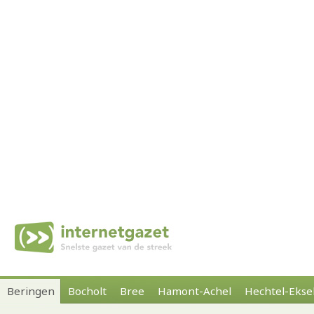
Beringen
Bocholt
Bree
Hamont-Achel
Hechtel-Ekse