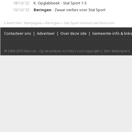
18/12/'22
K. Opglabbeek - Stal Sport 1-5
10/12/'22
Beringen
- Zwaar verlies voor Stal Sport
U bent hier:
Startpagina
»
Beringen
»
Stal Sport verliest van Boorsem
Contacteer ons
|
Adverteer
|
Over deze site
|
Gemeente-info & link
© 2004-2013
Faes nv
-
Op de artikels en foto’s rust copyright
|
Site: Webstylers