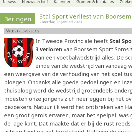
Nieuws
Nieuwsarchief
Kalender
Groeten & felicitaties
Zoeker
Stal Sport verliest van Boorsem
Beringen
Zaterdag 28 januari 2023
Wedstrijdverslag
In Tweede Provinciale heeft
Stal Spo
3 verloren
van Boorsem Sport.Soms z
van een voetbalwedstrijd alles. De sc
einde van de wedstrijd van vandaag 
een weergave van de verhouding van het spel tu
ploegen. Ondanks alle goede bedoelingen en inze
thuisploeg werd de wedstrijd grotendeels onder
moesten onze jongens zich neerleggen bij het ov
bezoekers. Natuurlijk werd het ontbreken van H
een groot gemis ervaren, maar het spelpeil was
de lage kant. Dat maakte dat er bij de rust reeds
achterstand op het bord stond. Halfweg de eerste