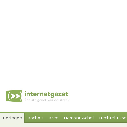
Beringen
Bocholt
Bree
Hamont-Achel
Hechtel-Ekse