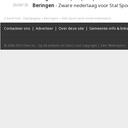
Beringen
- Zware nederlaag voor Stal Spo
23/03/'25
U bent hier:
Startpagina
»
Beringen
»
Stal Sport wint eindrondematch
Contacteer ons
|
Adverteer
|
Over deze site
|
Gemeente-info & link
© 2004-2013
Faes nv
-
Op de artikels en foto’s rust copyright
|
Site: Webstylers