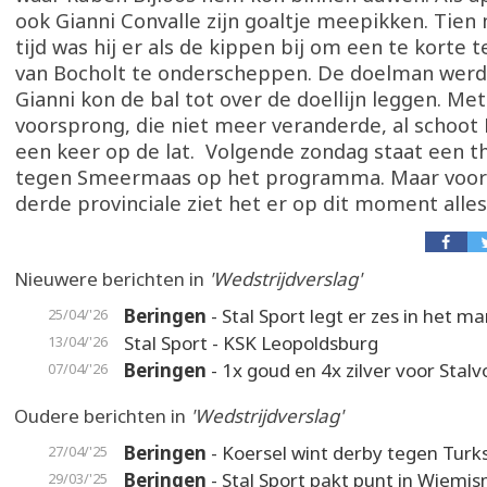
ook Gianni Convalle zijn goaltje meepikken. Tien
tijd was hij er als de kippen bij om een te korte 
van Bocholt te onderscheppen. De doelman wer
Gianni kon de bal tot over de doellijn leggen. Me
voorsprong, die niet meer veranderde, al schoot
een keer op de lat. Volgende zondag staat een 
tegen Smeermaas op het programma. Maar voor 
derde provinciale ziet het er op dit moment alles
Nieuwere berichten in
'Wedstrijdverslag'
Beringen
- Stal Sport legt er zes in het m
25/04/'26
Stal Sport - KSK Leopoldsburg
13/04/'26
Beringen
- 1x goud en 4x zilver voor Stalv
07/04/'26
Oudere berichten in
'Wedstrijdverslag'
Beringen
- Koersel wint derby tegen Turk
27/04/'25
Beringen
- Stal Sport pakt punt in Wiemi
29/03/'25