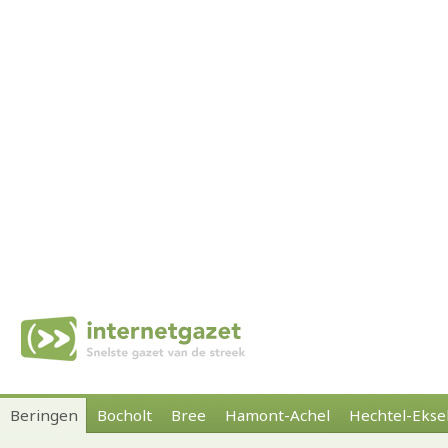
Beringen
Bocholt
Bree
Hamont-Achel
Hechtel-Ekse