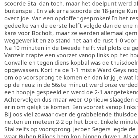
scoorde Stal dan toch, maar het doelpunt werd a
buitenspel. En vlak erna scoorde de 18-jarige Ku
overzijde. Van een opdoffer gesproken! In het re
gedeelte van de eerste helft volgde dan de ene 
kans voor Bocholt, maar ze werden allemaal gemi
weggewerkt en zo stand het aan de rust 1-0 voor
Na 10 minuten in de tweede helft viel plots de ge
Vanzeir trapte een voorzet vanop links op het ho
Convalle en tegen diens kopbal was de thuisdoel
opgewassen. Kort na de 1-1 miste Ward Geys nog
om op voorsprong te komen en dan krijg je wat l
op de neus: in de 56ste minuut werd onze verded
een hoopje gespeeld en werd de 2-1 aangetekend
Achtervolgen dus maar weer. Opnieuw slaagden 
erin om gelijk te komen. Een voorzet vanop links
Bijloos viel zowaar over de grabbelende thuisdo
netten en meteen 2-2 op het bord. Enkele minut
Stal zelfs op voorsprong. Jeroen Segers legde de 
waar Ruben Bijloos hem kon binnen duwen. Als 