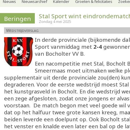
Nieuws
Nieuwsarchief
Kalender
Groeten & felicitaties
Zoeker
Stal Sport wint eindrondematc
Beringen
Zondag 4 mei 2025
Wedstrijdverslag
In derde provinciale (bijkomende dal
Sport vanmiddag met
2-4
gewonnen 
van Bocholter VV B.
Een nacompetitie met Stal, Bocholt 
Smeermaas moet uitmaken welke plo
supplementair uit derde provinciale zou(den) ku
degraderen. Voor de eerste wedstrijd moest Stal
het kunstgrasveld in Bocholt. En die wedstrijd 
een zege afgesloten, zodat onze jongens er alva
voorstaan. De match begon met veel goede wil v
dat op het halfuur twee grote kansen kreeg, ma
beiden leverde een doelpunt op. Ook Bocholt stak
het venster en knalde even later een bal op de la