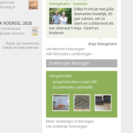
eert haar
Steegmans - Saenen
- Zondag 9
Dikke Proficiat met jullie
diamanten huwelijk, 60
jaar samen, net zo
AK KOERSEL 2026
sterk en schitterend als
een diamant !! Anja - Geert en
 rond Koersel.
kinderen.
rijzen winnen!
Plaats uw evenement
Anja Steegmans
Bekijk de hele kalender
Uw wensen toevoegen
Alle felicitaties uit Beringen
Zoekertjes Beringen
Aangeboden
Jongensboeken maat S/M
Essenhouten salontafel
Meer zoekertjes in Beringen
Uw zoekertje toevoegen