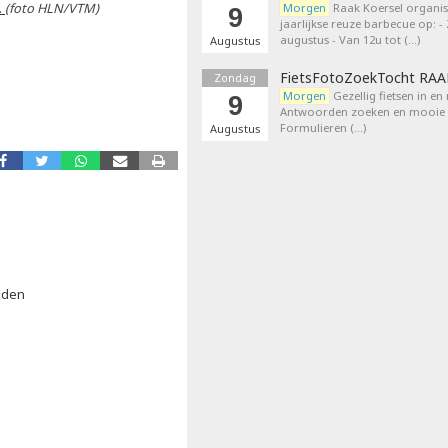
.
(foto HLN/VTM)
Morgen
Raak Koersel organis
9
jaarlijkse reuze barbecue op: 
augustus - Van 12u tot (…)
Augustus
FietsFotoZoekTocht RA
Zondag
Morgen
Gezellig fietsen in en
9
Antwoorden zoeken en mooie p
Formulieren (…)
Augustus
sden