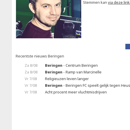
Stemmen kan
via deze link
Recentste nieuws Beringen
Za 8/08
Beringen
- Centrum Beringen
Za 8/08
Beringen
- Ramp van Marcinelle
Vr 7/08
Religieuzen leven langer
Vr 7/08
Beringen
- Beringen FC speelt gelijk tegen Heu
Vr 7/08
Acht procent meer vluchtmisdrijven