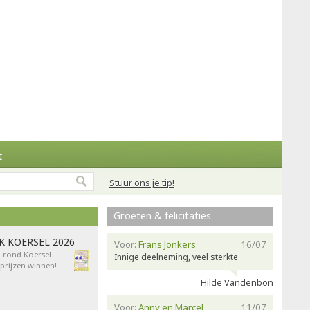
t
Stuur ons je tip!
Groeten & felicitaties
AK KOERSEL 2026
Voor:
Frans Jonkers
16/07
n rond Koersel.
Innige deelneming, veel sterkte
rijzen winnen!
Hilde Vandenbon
Voor:
Anny en Marcel
11/07