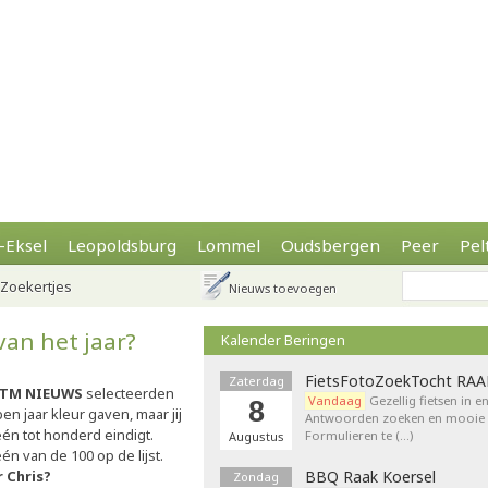
-Eksel
Leopoldsburg
Lommel
Oudsbergen
Peer
Pel
Zoekertjes
Nieuws toevoegen
van het jaar?
Kalender Beringen
FietsFotoZoekTocht RA
Zaterdag
VTM NIEUWS
selecteerden
Vandaag
Gezellig fietsen in e
8
en jaar kleur gaven, maar jij
Antwoorden zoeken en mooie p
én tot honderd eindigt.
Formulieren te (…)
Augustus
n van de 100 op de lijst.
 Chris?
BBQ Raak Koersel
Zondag