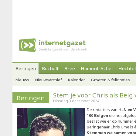
Beringen
Bocholt
Bree
Hamont-Achel
Hechtel
Nieuws
Nieuwsarchief
Kalender
Groeten & felicitaties
Stem je voor Chris als Belg 
Beringen
Dinsdag 3 december 2024
De redacties van
HLN en 
100 Belgen
die het afgelop
beslist wie er op nummer é
Beringenaar Chris Ume is éé
Stemmen we samen voor