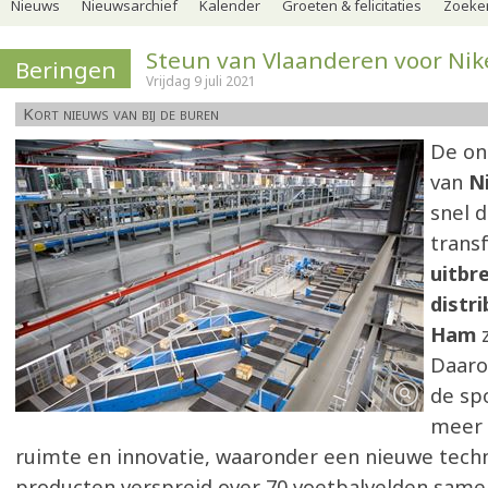
Nieuws
Nieuwsarchief
Kalender
Groeten & felicitaties
Zoeker
Steun van Vlaanderen voor Nik
Beringen
Vrijdag 9 juli 2021
Kort nieuws van bij de buren
De on
van
N
snel d
trans
uitbr
distri
Ham
z
Daaro
de sp
meer 
ruimte en innovatie, waaronder een nieuwe techn
producten verspreid over 70 voetbalvelden same