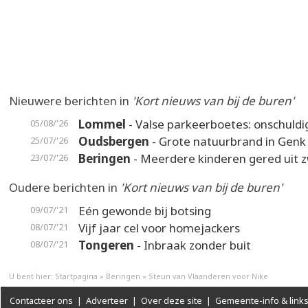
Nieuwere berichten in
'Kort nieuws van bij de buren'
Lommel
- Valse parkeerboetes: onschuldi
05/08/'26
Oudsbergen
- Grote natuurbrand in Genk
25/07/'26
Beringen
- Meerdere kinderen gered uit
23/07/'26
Oudere berichten in
'Kort nieuws van bij de buren'
Eén gewonde bij botsing
09/07/'21
Vijf jaar cel voor homejackers
08/07/'21
Tongeren
- Inbraak zonder buit
08/07/'21
U bent hier:
Startpagina
»
Beringen
»
Steun van Vlaanderen voor Nike
Contacteer ons
|
Adverteer
|
Over deze site
|
Gemeente-info & link