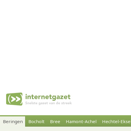
Beringen
Bocholt
Bree
Hamont-Achel
Hechtel-Ekse