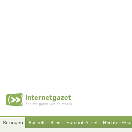
Beringen
Bocholt
Bree
Hamont-Achel
Hechtel-Ekse