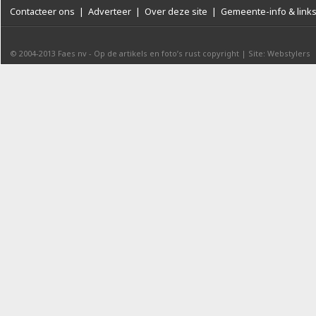
Contacteer ons
|
Adverteer
|
Over deze site
|
Gemeente-info & link
© 2004-2013
Faes nv
-
Op de artikels en foto’s rust copyright
|
Site: Webstylers