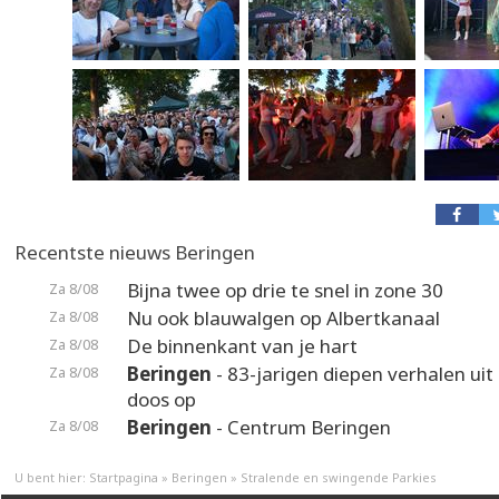
Recentste nieuws Beringen
Bijna twee op drie te snel in zone 30
Za 8/08
Nu ook blauwalgen op Albertkanaal
Za 8/08
De binnenkant van je hart
Za 8/08
Beringen
- 83-jarigen diepen verhalen uit
Za 8/08
doos op
Beringen
- Centrum Beringen
Za 8/08
U bent hier:
Startpagina
»
Beringen
»
Stralende en swingende Parkies