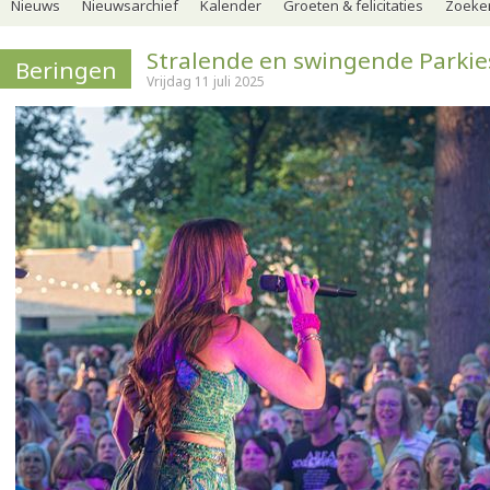
Nieuws
Nieuwsarchief
Kalender
Groeten & felicitaties
Zoeker
Stralende en swingende Parkie
Beringen
Vrijdag 11 juli 2025