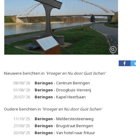
Nieuwere berichten in
'Vroeger en Nu door Gust Ischen'
08/08/'26
Beringen
- Centrum Beringen
01/08/'26
Beringen
- Droogkuis-Ververij
25/07/'26
Beringen
- Kapel Heerbaan
Oudere berichten in
'Vroeger en Nu door Gust Ischen'
11/10/'25
Beringen
- Melderstesteenweg
27/09/'25
Beringen
- Brugstraat Beringen
20/09/'25
Beringen
- Van hotel naar frituur