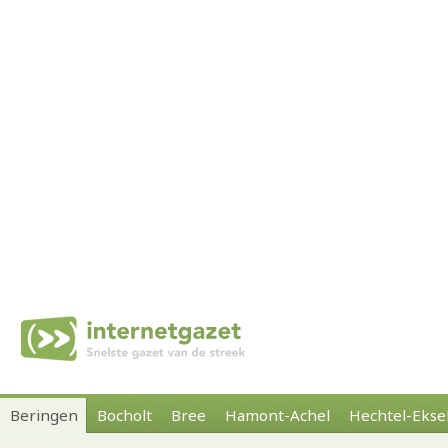
Beringen
Bocholt
Bree
Hamont-Achel
Hechtel-Ekse