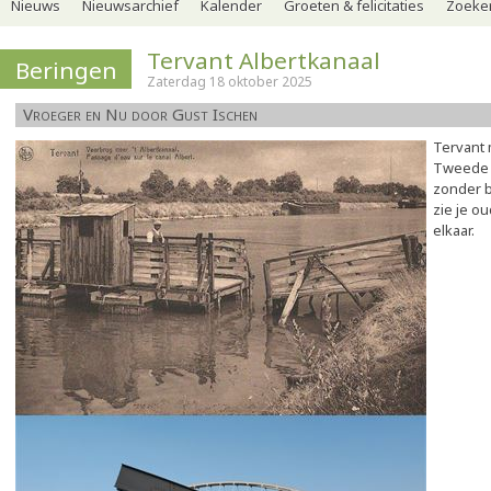
Nieuws
Nieuwsarchief
Kalender
Groeten & felicitaties
Zoeker
Tervant Albertkanaal
Beringen
Zaterdag 18 oktober 2025
Vroeger en Nu door Gust Ischen
Tervant 
Tweede 
zonder b
zie je o
elkaar.