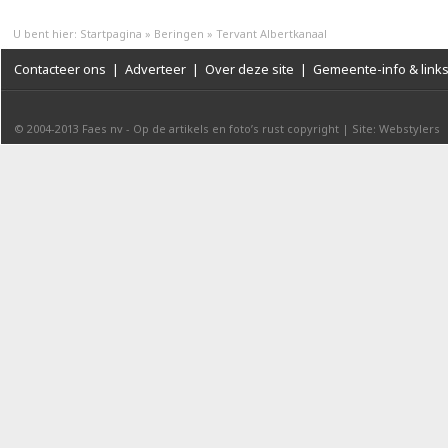
U bent hier:
Startpagina
»
Beringen
»
Tervant Albertkanaal
Contacteer ons
|
Adverteer
|
Over deze site
|
Gemeente-info & link
© 2004-2013
Faes nv
-
Op de artikels en foto’s rust copyright
|
Site: Webstylers