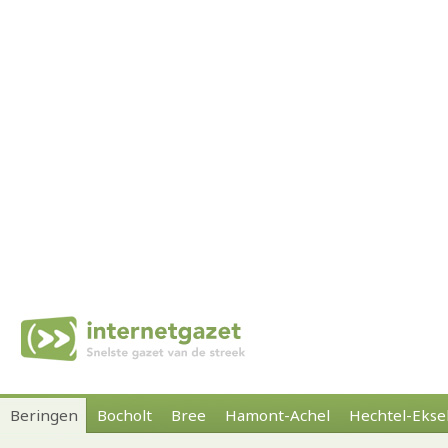
Beringen
Bocholt
Bree
Hamont-Achel
Hechtel-Ekse