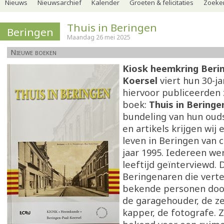
Nieuws
Nieuwsarchief
Kalender
Groeten & felicitaties
Zoeker
Thuis in Beringen
Beringen
Maandag 26 mei 2025
Nieuwe boeken
Kiosk heemkring Beri
Koersel
viert hun 30-ja
hiervoor publiceerden 
boek:
Thuis in Beringe
bundeling van hun oud
en artikels krijgen wij 
leven in Beringen van 
jaar 1995. Iedereen we
leeftijd geïnterviewd. 
Beringenaren die vertel
bekende personen doo
de garagehouder, de ze
kapper, de fotografe. Z