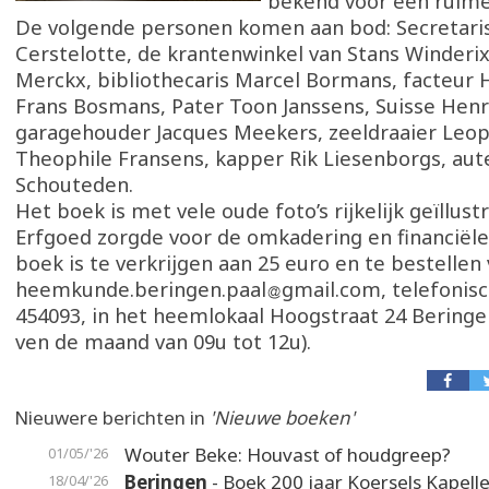
bekend voor een ruim
De volgende personen komen aan bod: Secretaris
Cerstelotte, de krantenwinkel van Stans Winderix
Merckx, bibliothecaris Marcel Bormans, facteur 
Frans Bosmans, Pater Toon Janssens, Suisse Henr
garagehouder Jacques Meekers, zeeldraaier Leopo
Theophile Fransens, kapper Rik Liesenborgs, au
Schouteden.
Het boek is met vele oude foto’s rijkelijk geïllus
Erfgoed zorgde voor de omkadering en financiële
boek is te verkrijgen aan 25 euro en te bestellen 
heemkunde.beringen.paal
gmail.com, telefonisc
454093, in het heemlokaal Hoogstraat 24 Beringe
ven de maand van 09u tot 12u).
Nieuwere berichten in
'Nieuwe boeken'
Wouter Beke: Houvast of houdgreep?
01/05/'26
Beringen
- Boek 200 jaar Koersels Kapell
18/04/'26