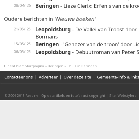
Beringen
- Lieze Clerix: Erfenis van de kr
08/04/'26
Oudere berichten in
'Nieuwe boeken'
Leopoldsburg
- De Vallei van Troost door
21/05/'25
Bormans
Beringen
- 'Genezer van de troon' door Li
15/05/'25
Leopoldsburg
- Debuutroman van Peter S
06/05/'25
U bent hier:
Startpagina
»
Beringen
»
Thuis in Beringen
Contacteer ons
|
Adverteer
|
Over deze site
|
Gemeente-info & link
© 2004-2013
Faes nv
-
Op de artikels en foto’s rust copyright
|
Site: Webstylers