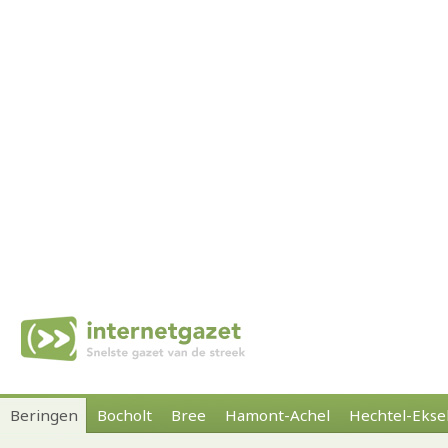
Beringen
Bocholt
Bree
Hamont-Achel
Hechtel-Ekse