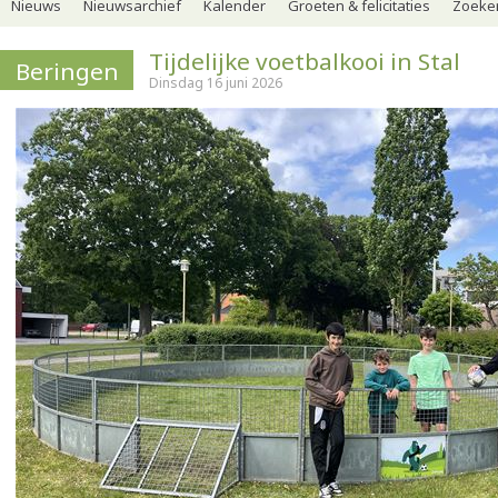
Nieuws
Nieuwsarchief
Kalender
Groeten & felicitaties
Zoeker
Tijdelijke voetbalkooi in Stal
Beringen
Dinsdag 16 juni 2026