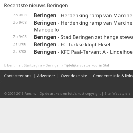
Recentste nieuws Beringen
Beringen
- Herdenking ramp van Marcinel
Zo 9/08
Beringen
- Herdenking ramp van Marcinel
Zo 9/08
Manopello
Beringen
- Stad Beringen zet hengelstewa
Zo 9/08
Beringen
- FC Turkse klopt Eksel
Za 8/08
Beringen
- KFC Paal-Tervant A - Lindelho
Za 8/08
U bent hier:
Startpagina
»
Beringen
»
Tijdelijke voetbalkooi in Stal
Contacteer ons
|
Adverteer
|
Over deze site
|
Gemeente-info & link
© 2004-2013
Faes nv
-
Op de artikels en foto’s rust copyright
|
Site: Webstylers