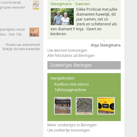
 rond Koersel.
Steegmans - Saenen
rijzen winnen!
Dikke Proficiat met jullie
diamanten huwelijk, 60
jaar samen, net zo
sterk en schitterend als
een diamant !! Anja - Geert en
aarlijkse reuze
kinderen.
tus - Van 12u
Plaats uw evenement
Anja Steegmans
Bekijk de hele kalender
Uw wensen toevoegen
Alle felicitaties uit Beringen
Zoekertjes Beringen
Aangeboden
Koelbox met stereo
Tafelzaagmachine
Meer zoekertjes in Beringen
Uw zoekertje toevoegen