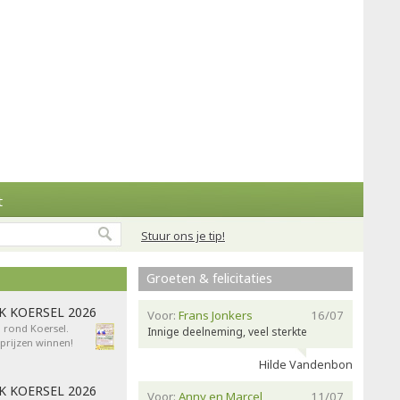
t
Stuur ons je tip!
Groeten & felicitaties
AK KOERSEL 2026
Voor:
Frans Jonkers
16/07
n rond Koersel.
Innige deelneming, veel sterkte
rijzen winnen!
Hilde Vandenbon
AK KOERSEL 2026
Voor:
Anny en Marcel
11/07