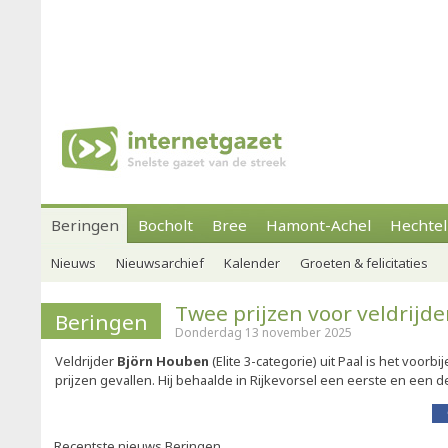
Beringen
Bocholt
Bree
Hamont-Achel
Hechtel
Nieuws
Nieuwsarchief
Kalender
Groeten & felicitaties
Twee prijzen voor veldrijd
Beringen
Donderdag 13 november 2025
Veldrijder
Björn Houben
(Elite 3-categorie) uit Paal is het voor
prijzen gevallen. Hij behaalde in Rijkevorsel een eerste en een d
Recentste nieuws Beringen