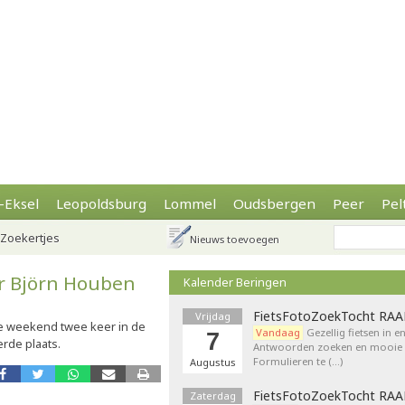
-Eksel
Leopoldsburg
Lommel
Oudsbergen
Peer
Pel
Zoekertjes
Nieuws toevoegen
er Björn Houben
Kalender Beringen
FietsFotoZoekTocht RA
Vrijdag
bije weekend twee keer in de
Vandaag
Gezellig fietsen in e
7
erde plaats.
Antwoorden zoeken en mooie p
Formulieren te (…)
Augustus
FietsFotoZoekTocht RA
Zaterdag