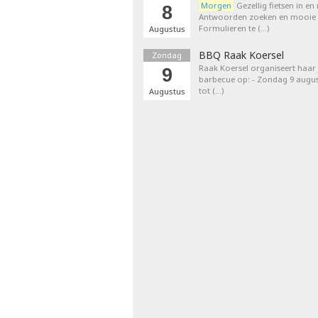
Morgen
Gezellig fietsen in en
8
Antwoorden zoeken en mooie p
Formulieren te (…)
Augustus
BBQ Raak Koersel
Zondag
Raak Koersel organiseert haar j
9
barbecue op: - Zondag 9 augus
tot (…)
Augustus