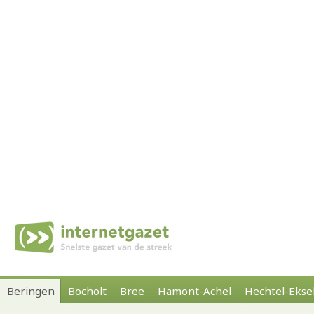
Beringen
Bocholt
Bree
Hamont-Achel
Hechtel-Ekse