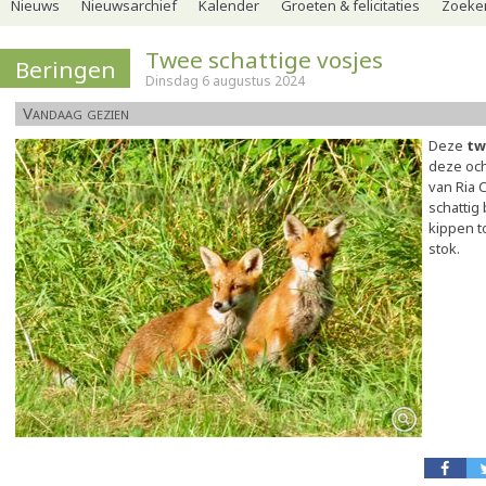
Nieuws
Nieuwsarchief
Kalender
Groeten & felicitaties
Zoeker
Twee schattige vosjes
Beringen
Dinsdag 6 augustus 2024
Vandaag gezien
Deze
tw
deze och
van Ria C
schattig
kippen t
stok.