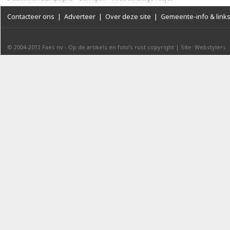
Contacteer ons
|
Adverteer
|
Over deze site
|
Gemeente-info & link
© 2004-2013
Faes nv
-
Op de artikels en foto’s rust copyright
|
Site: Webstylers