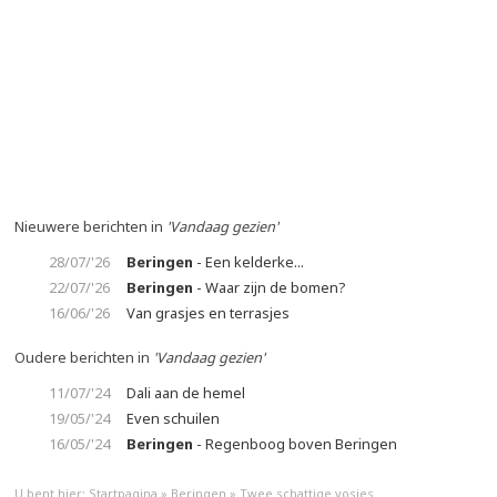
Nieuwere berichten in
'Vandaag gezien'
28/07/'26
Beringen
- Een kelderke...
22/07/'26
Beringen
- Waar zijn de bomen?
16/06/'26
Van grasjes en terrasjes
Oudere berichten in
'Vandaag gezien'
11/07/'24
Dali aan de hemel
19/05/'24
Even schuilen
16/05/'24
Beringen
- Regenboog boven Beringen
U bent hier:
Startpagina
»
Beringen
»
Twee schattige vosjes