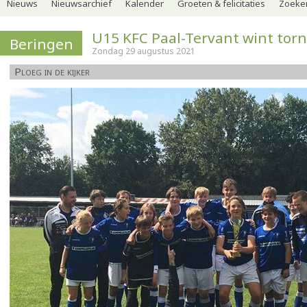
Nieuws
Nieuwsarchief
Kalender
Groeten & felicitaties
Zoeker
U15 KFC Paal-Tervant wint torn
Beringen
Zondag 29 augustus 2021
Ploeg in de kijker