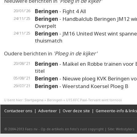
Nieuwere berichten in
'Ploeg in de kijker'
Beringen
- Fight 4 All
20/01/'26
Beringen
- Handbalclub Beringen JM12 wi
24/11/'25
Overpelt
Beringen
- JM16 United West wint spann
24/11/'25
thuismatch
Oudere berichten in
'Ploeg in de kijker'
Beringen
- Maikel en Robbe trainen voor
20/08/'21
titel
Beringen
- Nieuwe ploeg KVK Beringen vo
05/08/'21
Beringen
- Weerstand Koersel Ploeg B
29/07/'21
U bent hier:
Startpagina
»
Beringen
»
U15 KFC Paal-Tervant wint tornooi
Contacteer ons
|
Adverteer
|
Over deze site
|
Gemeente-info & link
© 2004-2013
Faes nv
-
Op de artikels en foto’s rust copyright
|
Site: Webstylers