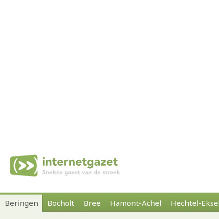
Beringen
Bocholt
Bree
Hamont-Achel
Hechtel-Ekse