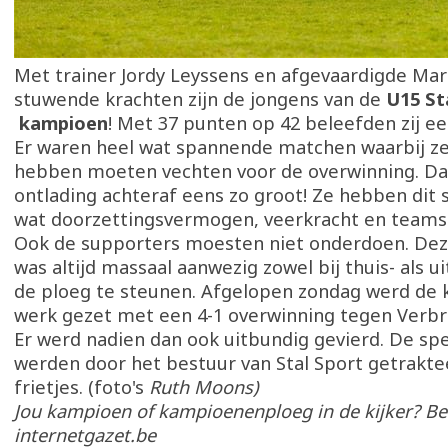
Met trainer Jordy Leyssens en afgevaardigde Mar
stuwende krachten zijn de jongens van de
U15 St
kampioen
! Met 37 punten op 42 beleefden zij e
Er waren heel wat spannende matchen waarbij ze
hebben moeten vechten voor de overwinning. Da
ontlading achteraf eens zo groot! Ze hebben dit 
wat doorzettingsvermogen, veerkracht en teamsp
Ook de supporters moesten niet onderdoen. Dez
was altijd massaal aanwezig zowel bij thuis- als
de ploeg te steunen. Afgelopen zondag werd de 
werk gezet met een 4-1 overwinning tegen Verbr
Er werd nadien dan ook uitbundig gevierd. De sp
werden door het bestuur van Stal Sport getrakte
frietjes. (foto's
Ruth Moons)
Jou kampioen of kampioenenploeg in de kijker? B
internetgazet.be