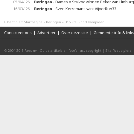
05/04/'26
Beringen
- Dames A Stalvoc winnen Beker van Limburg
16/03/'26
Beringen
- Sven Kerremans wint VijverRun33
U bent hier:
Startpagina
»
Beringen
»
U15 Stal Sport kampioen
Contacteer ons
|
Adverteer
|
Over deze site
|
Gemeente-info & link
© 2004-2013
Faes nv
-
Op de artikels en foto’s rust copyright
|
Site: Webstylers