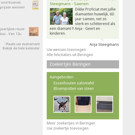
 rond Koersel.
Steegmans - Saenen
rijzen winnen!
Dikke Proficiat met jullie
diamanten huwelijk, 60
jaar samen, net zo
sterk en schitterend als
een diamant !! Anja - Geert en
aarlijkse reuze
kinderen.
tus - Van 12u
Plaats uw evenement
Anja Steegmans
Bekijk de hele kalender
Uw wensen toevoegen
Alle felicitaties uit Beringen
Zoekertjes Beringen
Aangeboden
Essenhouten salontafel
Bloempotten van steen
Meer zoekertjes in Beringen
Uw zoekertje toevoegen