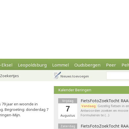
-Eksel
Leopoldsburg
Lommel
Oudsbergen
Peer
Pel
Zoekertjes
Nieuws toevoegen
Kalender Beringen
FietsFotoZoekTocht RA
Vrijdag
s 79 jaar en woonde in
Vandaag
Gezellig fietsen in e
7
ring. Begroeting: donderdag 7
Antwoorden zoeken en mooie p
ringen-Mijn.
Formulieren te (…)
Augustus
FietsFotoZoekTocht RA
Zaterdag