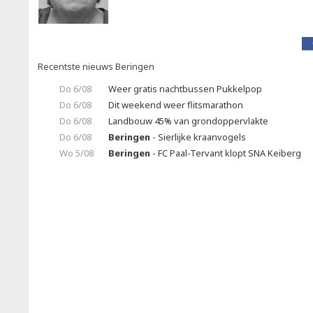
Recentste nieuws Beringen
Do 6/08
Weer gratis nachtbussen Pukkelpop
Do 6/08
Dit weekend weer flitsmarathon
Do 6/08
Landbouw 45% van grondoppervlakte
Do 6/08
Beringen
- Sierlijke kraanvogels
Wo 5/08
Beringen
- FC Paal-Tervant klopt SNA Keiberg