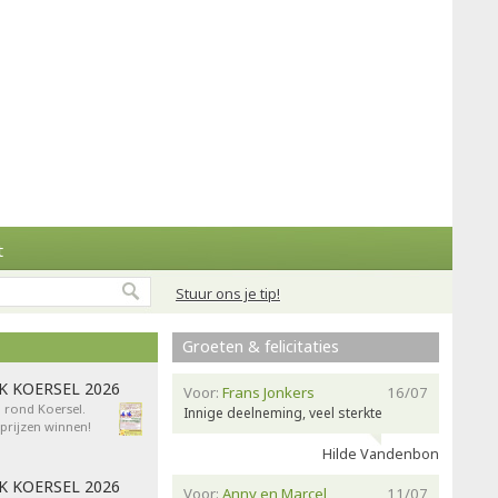
t
Stuur ons je tip!
Groeten & felicitaties
AK KOERSEL 2026
Voor:
Frans Jonkers
16/07
n rond Koersel.
Innige deelneming, veel sterkte
rijzen winnen!
Hilde Vandenbon
AK KOERSEL 2026
Voor:
Anny en Marcel
11/07