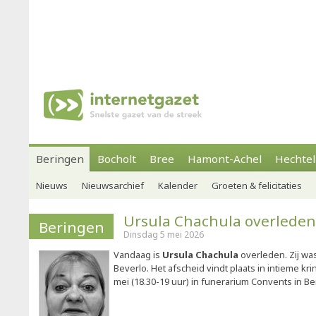
Beringen
Bocholt
Bree
Hamont-Achel
Hechtel
Nieuws
Nieuwsarchief
Kalender
Groeten & felicitaties
Ursula Chachula overleden
Beringen
Dinsdag 5 mei 2026
Vandaag is
Ursula Chachula
overleden. Zij wa
Beverlo. Het afscheid vindt plaats in intieme k
mei (18.30-19 uur) in funerarium Convents in Be