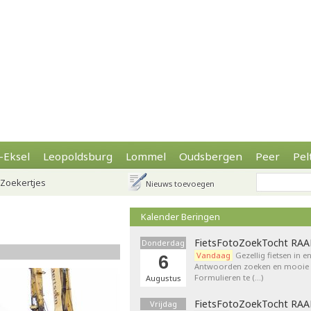
-Eksel
Leopoldsburg
Lommel
Oudsbergen
Peer
Pel
Zoekertjes
Nieuws toevoegen
Kalender Beringen
FietsFotoZoekTocht RA
Donderdag
Vandaag
Gezellig fietsen in e
6
Antwoorden zoeken en mooie p
Formulieren te (…)
Augustus
FietsFotoZoekTocht RA
Vrijdag