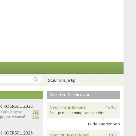
t
Stuur ons je tip!
Groeten & felicitaties
AK KOERSEL 2026
Voor:
Frans Jonkers
16/07
n rond Koersel.
Innige deelneming, veel sterkte
rijzen winnen!
Hilde Vandenbon
AK KOERSEL 2026
Voor:
Anny en Marcel
11/07