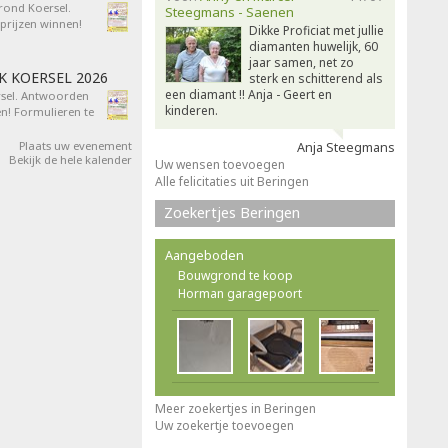
 rond Koersel.
Steegmans - Saenen
rijzen winnen!
Dikke Proficiat met jullie
diamanten huwelijk, 60
jaar samen, net zo
AK KOERSEL 2026
sterk en schitterend als
een diamant !! Anja - Geert en
ersel. Antwoorden
kinderen.
n! Formulieren te
Plaats uw evenement
Anja Steegmans
Bekijk de hele kalender
Uw wensen toevoegen
Alle felicitaties uit Beringen
Zoekertjes Beringen
Aangeboden
Bouwgrond te koop
Horman garagepoort
Meer zoekertjes in Beringen
Uw zoekertje toevoegen