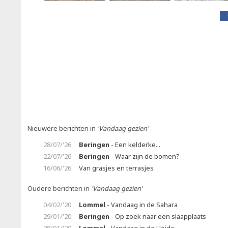
Nieuwere berichten in
'Vandaag gezien'
28/07/'26
Beringen
- Een kelderke...
22/07/'26
Beringen
- Waar zijn de bomen?
16/06/'26
Van grasjes en terrasjes
Oudere berichten in
'Vandaag gezien'
04/02/'20
Lommel
- Vandaag in de Sahara
29/01/'20
Beringen
- Op zoek naar een slaapplaats