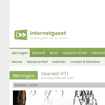
Beringen
Bocholt
Bree
Hamont-Achel
Hechtel
Nieuws
Nieuwsarchief
Kalender
Groeten & felicitaties
Vaarwel VTI
Beringen
Dinsdag 4 februari 2020
Vandaag gezien