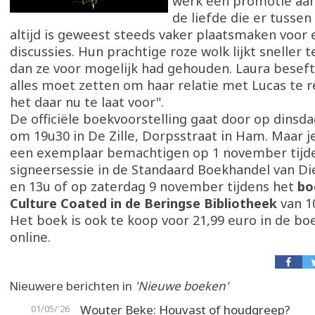
werk een promotie aa
de liefde die er tussen
altijd is geweest steeds vaker plaatsmaken voor 
discussies. Hun prachtige roze wolk lijkt sneller 
dan ze voor mogelijk had gehouden. Laura beseft 
alles moet zetten om haar relatie met Lucas te r
het daar nu te laat voor".
De officiële boekvoorstelling gaat door op dins
om 19u30 in De Zille, Dorpsstraat in Ham. Maar j
een exemplaar bemachtigen op 1 november tijd
signeersessie in de Standaard Boekhandel van Di
en 13u of op zaterdag 9 november tijdens het
bo
Culture Coated in de Beringse Bibliotheek
van 10
Het boek is ook te koop voor 21,99 euro in de bo
online.
Nieuwere berichten in
'Nieuwe boeken'
Wouter Beke: Houvast of houdgreep?
01/05/'26