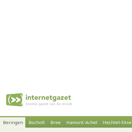
Beringen
Bocholt
Bree
Hamont-Achel
Hechtel-Ekse