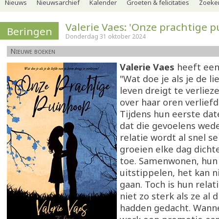
Nieuws
Nieuwsarchief
Kalender
Groeten & felicitaties
Zoeker
Valerie Vaes: 'Onze prachtige 
Beringen
Donderdag 31 oktober 2024
Nieuwe boeken
Valerie Vaes
heeft een
"Wat doe je als je de li
leven dreigt te verlieze
over haar oren verliefd
Tijdens hun eerste dat
dat die gevoelens weder
relatie wordt al snel s
groeien elke dag dicht
toe. Samenwonen, hun
uitstippelen, het kan 
gaan. Toch is hun relat
niet zo sterk als ze al
hadden gedacht. Wanne