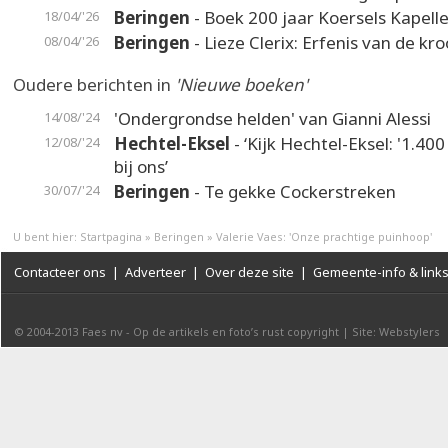
Beringen
- Boek 200 jaar Koersels Kapell
18/04/'26
Beringen
- Lieze Clerix: Erfenis van de kr
08/04/'26
Oudere berichten in
'Nieuwe boeken'
'Ondergrondse helden' van Gianni Alessi
14/08/'24
Hechtel-Eksel
- ‘Kijk Hechtel-Eksel: '1.400
12/08/'24
bij ons’
Beringen
- Te gekke Cockerstreken
30/07/'24
U bent hier:
Startpagina
»
Beringen
»
Valerie Vaes: 'Onze prachtige puinhoop'
Contacteer ons
|
Adverteer
|
Over deze site
|
Gemeente-info & link
© 2004-2013
Faes nv
-
Op de artikels en foto’s rust copyright
|
Site: Webstylers