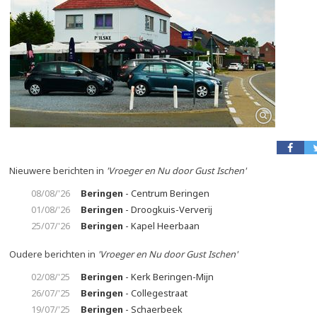
Nieuwere berichten in
'Vroeger en Nu door Gust Ischen'
08/08/'26
Beringen
- Centrum Beringen
01/08/'26
Beringen
- Droogkuis-Ververij
25/07/'26
Beringen
- Kapel Heerbaan
Oudere berichten in
'Vroeger en Nu door Gust Ischen'
02/08/'25
Beringen
- Kerk Beringen-Mijn
26/07/'25
Beringen
- Collegestraat
19/07/'25
Beringen
- Schaerbeek