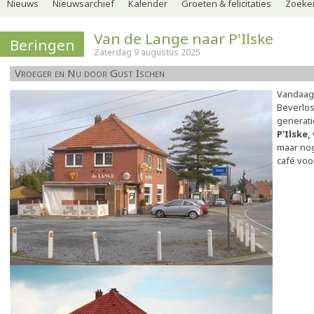
Nieuws
Nieuwsarchief
Kalender
Groeten & felicitaties
Zoeker
Van de Lange naar P'Ilske
Beringen
Zaterdag 9 augustus 2025
Vroeger en Nu door Gust Ischen
Vandaag
Beverlos
generati
P'Ilske,
maar nog
café voo