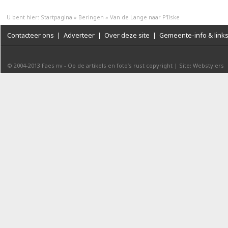
U bent hier:
Startpagina
»
Beringen
»
Van de Lange naar P'Ilske
Contacteer ons
|
Adverteer
|
Over deze site
|
Gemeente-info & link
© 2004-2013
Faes nv
-
Op de artikels en foto’s rust copyright
|
Site: Webstylers