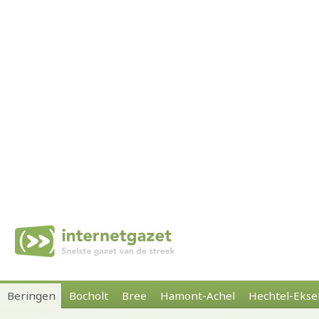
Beringen
Bocholt
Bree
Hamont-Achel
Hechtel-Ekse