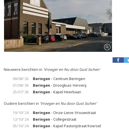
Nieuwere berichten in
'Vroeger en Nu door Gust Ischen'
08/08/'26
Beringen
- Centrum Beringen
01/08/'26
Beringen
- Droogkuis-Ververij
25/07/'26
Beringen
- Kapel Heerbaan
Oudere berichten in
'Vroeger en Nu door Gust Ischen'
19/10/'24
Beringen
- Onze-Lieve-Vrouwstraat
12/10/'24
Beringen
- Collegestraat
05/10/'24
Beringen
- Kapel Pastorijstraat Koersel