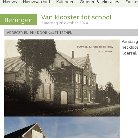
Nieuws
Nieuwsarchief
Kalender
Groeten & felicitaties
Zoeker
Van klooster tot school
Beringen
Zaterdag 26 oktober 2024
Vroeger en Nu door Gust Ischen
Vandaag 
het kloo
Koersel.