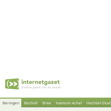
Beringen
Bocholt
Bree
Hamont-Achel
Hechtel-Ekse