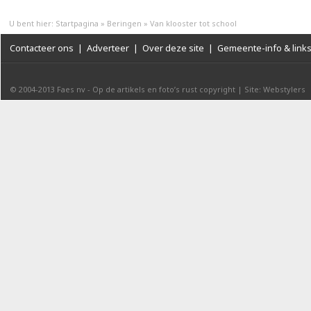
U bent hier:
Startpagina
»
Beringen
»
Van klooster tot school
Contacteer ons
|
Adverteer
|
Over deze site
|
Gemeente-info & link
© 2004-2013
Faes nv
-
Op de artikels en foto’s rust copyright
|
Site: Webstylers