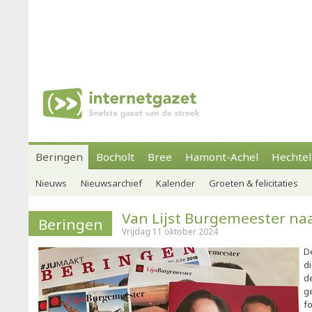
Beringen
Bocholt
Bree
Hamont-Achel
Hechtel
Nieuws
Nieuwsarchief
Kalender
Groeten & felicitaties
Van Lijst Burgemeester naa
Beringen
Vrijdag 11 oktober 2024
D
di
d
g
f