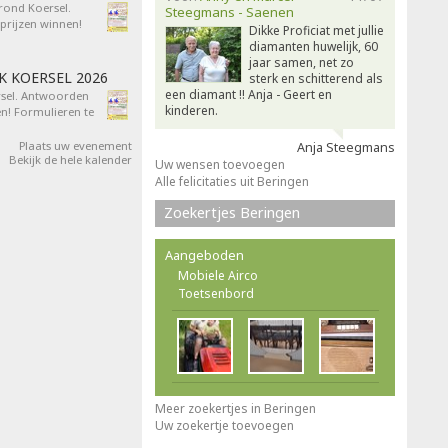
 rond Koersel.
Steegmans - Saenen
rijzen winnen!
Dikke Proficiat met jullie
diamanten huwelijk, 60
jaar samen, net zo
AK KOERSEL 2026
sterk en schitterend als
een diamant !! Anja - Geert en
ersel. Antwoorden
kinderen.
n! Formulieren te
Plaats uw evenement
Anja Steegmans
Bekijk de hele kalender
Uw wensen toevoegen
Alle felicitaties uit Beringen
Zoekertjes Beringen
Aangeboden
Mobiele Airco
Toetsenbord
Meer zoekertjes in Beringen
Uw zoekertje toevoegen