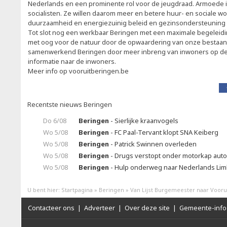
Nederlands en een prominente rol voor de jeugdraad. Armoede is
socialisten. Ze willen daarom meer en betere huur- en sociale w
duurzaamheid en energiezuinig beleid en gezinsondersteuning
Tot slot nog een werkbaar Beringen met een maximale begeleidi
met oog voor de natuur door de opwaardering van onze bestaa
samenwerkend Beringen door meer inbreng van inwoners op d
informatie naar de inwoners.
Meer info op vooruitberingen.be
Recentste nieuws Beringen
Do 6/08
Beringen
- Sierlijke kraanvogels
Wo 5/08
Beringen
- FC Paal-Tervant klopt SNA Keiberg
Wo 5/08
Beringen
- Patrick Swinnen overleden
Wo 5/08
Beringen
- Drugs verstopt onder motorkap auto
Wo 5/08
Beringen
- Hulp onderweg naar Nederlands Li
U bent hier:
Startpagina
»
Beringen
»
Van Lijst Burgemeester naar Vooru
Contacteer ons
|
Adverteer
|
Over deze site
|
Gemeente-info 