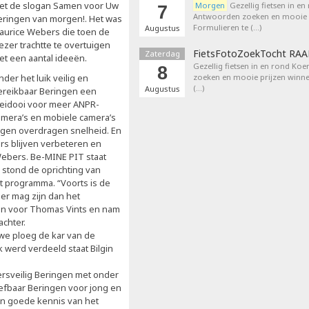
et de slogan Samen voor Uw
Morgen
Gezellig fietsen in en
7
Antwoorden zoeken en mooie p
eringen van morgen!. Het was
Formulieren te (…)
Augustus
aurice Webers die toen de
ezer trachtte te overtuigen
FietsFotoZoekTocht RA
Zaterdag
et een aantal ideeën.
Gezellig fietsen in en rond Ko
8
der het luik veilig en
zoeken en mooie prijzen winne
(…)
Augustus
ereikbaar Beringen een
leidooi voor meer ANPR-
amera’s en mobiele camera’s
egen overdragen snelheid. En
rs blijven verbeteren en
Webers. Be-MINE PIT staat
 stond de oprichting van
t programma. “Voorts is de
er mag zijn dan het
en voor Thomas Vints en nam
achter.
we ploeg de kar van de
 werd verdeeld staat Bilgin
eersveilig Beringen met onder
efbaar Beringen voor jong en
en goede kennis van het