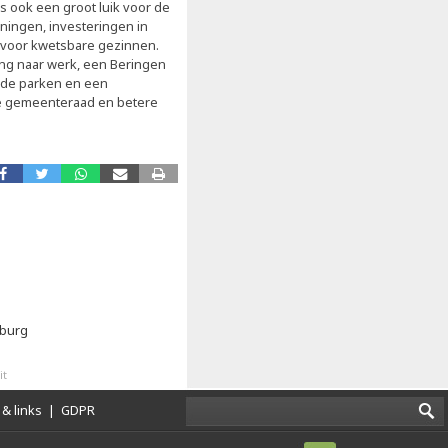
 ook een groot luik voor de
oningen, investeringen in
 voor kwetsbare gezinnen.
ng naar werk, een Beringen
nde parken en een
e gemeenteraad en betere
mburg
it
& links
|
GDPR