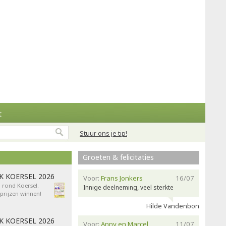
t
Stuur ons je tip!
Groeten & felicitaties
AK KOERSEL 2026
Voor:
Frans Jonkers
16/07
n rond Koersel.
Innige deelneming, veel sterkte
rijzen winnen!
Hilde Vandenbon
AK KOERSEL 2026
Voor:
Anny en Marcel
11/07