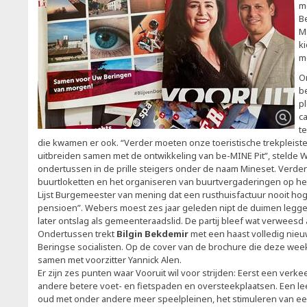
m
B
M
ki
m
On
b
p
c
t
die kwamen er ook. “Verder moeten onze toeristische trekpleiste
uitbreiden samen met de ontwikkeling van be-MINE Pit”, stelde 
ondertussen in de prille steigers onder de naam Mineset. Verder
buurtloketten en het organiseren van buurtvergaderingen op he
Lijst Burgemeester van mening dat een rusthuisfactuur nooit hog
pensioen”. Webers moest zes jaar geleden nipt de duimen legg
later ontslag als gemeenteraadslid. De partij bleef wat verweesd 
Ondertussen trekt
Bilgin Bekdemir
met een haast volledig nieu
Beringse socialisten. Op de cover van de brochure die deze week
samen met voorzitter Yannick Alen.
Er zijn zes punten waar Vooruit wil voor strijden: Eerst een verk
andere betere voet- en fietspaden en oversteekplaatsen. Een le
oud met onder andere meer speelpleinen, het stimuleren van e