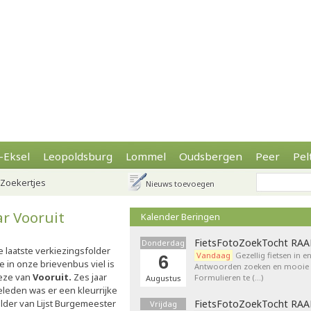
-Eksel
Leopoldsburg
Lommel
Oudsbergen
Peer
Pel
Zoekertjes
Nieuws toevoegen
r Vooruit
Kalender Beringen
FietsFotoZoekTocht RA
Donderdag
e laatste verkiezingsfolder
Vandaag
Gezellig fietsen in e
6
e in onze brievenbus viel is
Antwoorden zoeken en mooie p
eze van
Vooruit.
Zes jaar
Formulieren te (…)
Augustus
eleden was er een kleurrijke
older van Lijst Burgemeester
FietsFotoZoekTocht RA
Vrijdag