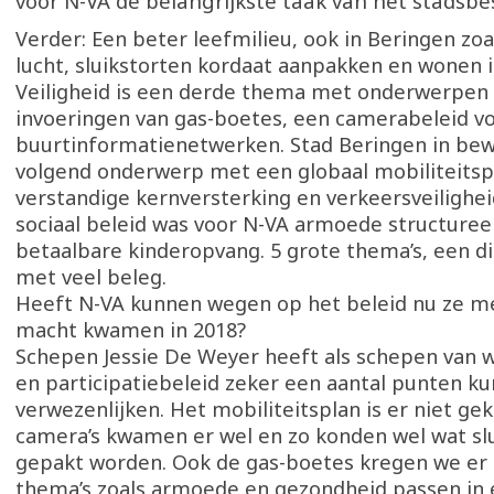
voor N-VA de belangrijkste taak van het stadsbes
Verder: Een beter leefmilieu, ook in Beringen zo
lucht, sluikstorten kordaat aanpakken en wonen i
Veiligheid is een derde thema met onderwerpen 
invoeringen van gas-boetes, een camerabeleid vo
buurtinformatienetwerken. Stad Beringen in bew
volgend onderwerp met een globaal mobiliteitsp
verstandige kernversterking en verkeersveilighei
sociaal beleid was voor N-VA armoede structure
betaalbare kinderopvang. 5 grote thema’s, een 
met veel beleg.
Heeft N-VA kunnen wegen op het beleid nu ze m
macht kwamen in 2018?
Schepen Jessie De Weyer heeft als schepen van w
en participatiebeleid zeker een aantal punten k
verwezenlijken. Het mobiliteitsplan is er niet g
camera’s kwamen er wel en zo konden wel wat slu
gepakt worden. Ook de gas-boetes kregen we er b
thema’s zoals armoede en gezondheid passen in 