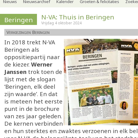
Nieuws
Nieuwsarchief
Kalender
Groeten & felicitaties
Zoeker
N-VA: Thuis in Beringen
Beringen
Vrijdag 4 oktober 2024
Verkiezingen Beringen
In 2018 trekt N-VA
Beringen als
oppositiepartij naar
de kiezer.
Werner
Janssen
trok toen de
lijst met de slogan
‘Beringen, elk deel
zijn waarde’. En dat
is meteen het eerste
punt in de brochure
van zes jaar geleden.
De kernen verbinden
en hun sterktes en zwaktes verzoenen in elk bel