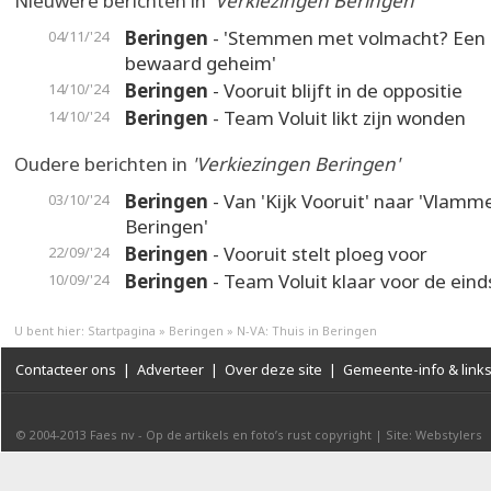
Nieuwere berichten in
'Verkiezingen Beringen'
Beringen
- 'Stemmen met volmacht? Een
04/11/'24
bewaard geheim'
Beringen
- Vooruit blijft in de oppositie
14/10/'24
Beringen
- Team Voluit likt zijn wonden
14/10/'24
Oudere berichten in
'Verkiezingen Beringen'
Beringen
- Van 'Kijk Vooruit' naar 'Vlamm
03/10/'24
Beringen'
Beringen
- Vooruit stelt ploeg voor
22/09/'24
Beringen
- Team Voluit klaar voor de eind
10/09/'24
U bent hier:
Startpagina
»
Beringen
»
N-VA: Thuis in Beringen
Contacteer ons
|
Adverteer
|
Over deze site
|
Gemeente-info & link
© 2004-2013
Faes nv
-
Op de artikels en foto’s rust copyright
|
Site: Webstylers