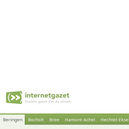
Beringen
Bocholt
Bree
Hamont-Achel
Hechtel-Ekse