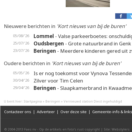
Nieuwere berichten in
'Kort nieuws van bij de buren'
Lommel
- Valse parkeerboetes: onschuldi
05/08/'26
Oudsbergen
- Grote natuurbrand in Genk
25/07/'26
Beringen
- Meerdere kinderen gered uit
23/07/'26
Oudere berichten in
'Kort nieuws van bij de buren'
Is er nog toekomst voor Vynova Tessend
05/05/'26
Zilver voor Tim Celen
30/04/'26
Beringen
- Slaapkamerbrand in Kwaadme
29/04/'26
U bent hier:
Startpagina
»
Beringen
»
Vernieuwd station Diest ingehuldigd
Contacteer ons
|
Adverteer
|
Over deze site
|
Gemeente-info & link
© 2004-2013
Faes nv
-
Op de artikels en foto’s rust copyright
|
Site: Webstylers