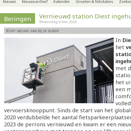
Nieuws
Nieuwsarchief
Kalender
Groeten & felicitaties
Zoeker
Vernieuwd station Diest ingeh
Beringen
Woensdag 6 mei 2026
Kort nieuws van bij de buren
In
Die
het
ve
statio
ingeh
met 
stati
het u
een m
comfo
volled
vervoersknooppunt. Sinds de start van het global
2020 verdubbelde het aantal fietsparkeerplaatse
2023 de perrons vernieuwd en kwam er een nieu