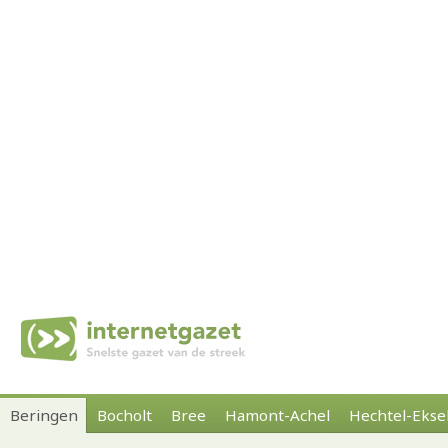
Beringen
Bocholt
Bree
Hamont-Achel
Hechtel-Ekse