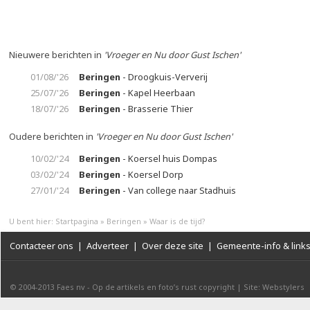
Nieuwere berichten in
'Vroeger en Nu door Gust Ischen'
01/08/'26
Beringen
- Droogkuis-Ververij
25/07/'26
Beringen
- Kapel Heerbaan
18/07/'26
Beringen
- Brasserie Thier
Oudere berichten in
'Vroeger en Nu door Gust Ischen'
10/02/'24
Beringen
- Koersel huis Dompas
03/02/'24
Beringen
- Koersel Dorp
27/01/'24
Beringen
- Van college naar Stadhuis
U bent hier:
Startpagina
»
Beringen
»
Waar is de tijd?
Contacteer ons
|
Adverteer
|
Over deze site
|
Gemeente-info & link
© 2004-2013
Faes nv
-
Op de artikels en foto’s rust copyright
|
Site: Webstylers