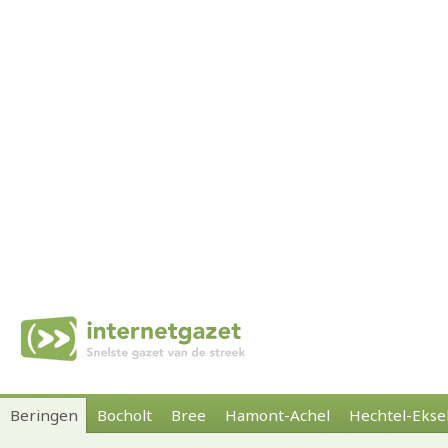
Beringen
Bocholt
Bree
Hamont-Achel
Hechtel-Ekse