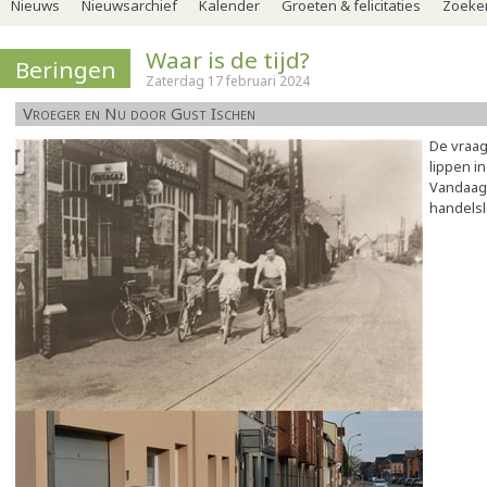
Nieuws
Nieuwsarchief
Kalender
Groeten & felicitaties
Zoeker
Waar is de tijd?
Beringen
Zaterdag 17 februari 2024
Vroeger en Nu door Gust Ischen
De vraag
lippen i
Vandaag 
handelsl