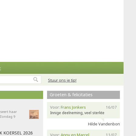
t
Stuur ons je tip!
Groeten & felicitaties
Voor:
Frans Jonkers
16/07
seert haar
Innige deelneming, veel sterkte
- Zondag 9
Hilde Vandenbon
AK KOERSEL 2026
Voor:
Anny en Marcel
11/07