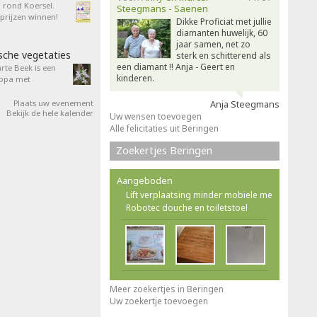
n rond Koersel.
Steegmans - Saenen
rijzen winnen!
Dikke Proficiat met jullie
diamanten huwelijk, 60
jaar samen, net zo
sche vegetaties
sterk en schitterend als
een diamant !! Anja - Geert en
rte Beek is een
kinderen.
ropa met
Plaats uw evenement
Anja Steegmans
Bekijk de hele kalender
Uw wensen toevoegen
Alle felicitaties uit Beringen
Zoekertjes Beringen
Aangeboden
Lift verplaatsing minder mobiele me
Robotec douche en toiletstoel
Meer zoekertjes in Beringen
Uw zoekertje toevoegen