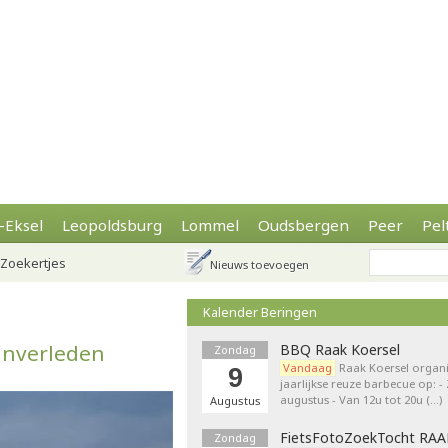
-Eksel
Leopoldsburg
Lommel
Oudsbergen
Peer
Pel
Zoekertjes
Nieuws toevoegen
Kalender Beringen
jnverleden
BBQ Raak Koersel
Zondag
Vandaag
Raak Koersel organi
9
jaarlijkse reuze barbecue op: 
augustus - Van 12u tot 20u (…)
Augustus
FietsFotoZoekTocht RA
Zondag