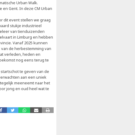
ematische Urban Walk.
ge en Gent. In deze CM Urban
r dit event stellen we graag
ard stukje industrieel
weleer van tienduizenden
elvaart in Limburg en hebben
vincie. Vanaf 2025 kunnen
tuk van de herbestemming van
at verleden, heden en
 toekomst nog eens terug te
t startschot te geven van de
verwachten aan een uniek
 tegelijk meeneemt naar het
oor jong en oud heel wat te