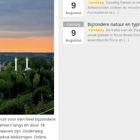
Vandaag
Gezellig fietsen in e
9
Antwoorden zoeken en mooie p
Formulieren te (…)
Augustus
Bijzondere natuur en typi
Zondag
Vandaag
De Vallei van de Zwa
9
uniek gebied in Noordwest Eu
waardevolle flora en (…)
Augustus
ecor voor een heel bijzondere
emers langs en door 18
erweven zijn. Onderweg
rkse lekkernijen. Online