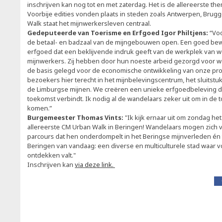
inschrijven kan nog tot en met zaterdag. Het is de allereerste th
Voorbije edities vonden plaats in steden zoals Antwerpen, Brug
Walk staat het mijnwerkersleven centraal.
Gedeputeerde van Toerisme en Erfgoed Igor Philtjens:
“Voo
de betaal- en badzaal van de mijngebouwen open. Een goed bewa
erfgoed dat een beklijvende indruk geeft van de werkplek van 
mijnwerkers. Zij hebben door hun noeste arbeid gezorgd voor w
de basis gelegd voor de economische ontwikkeling van onze pro
bezoekers hier terecht in het mijnbelevingscentrum, het sluits
de Limburgse mijnen. We creëren een unieke erfgoedbeleving d
toekomst verbindt. Ik nodig al de wandelaars zeker uit om in de
komen.”
Burgemeester Thomas Vints:
"Ik kijk ernaar uit om zondag he
allereerste CM Urban Walk in Beringen! Wandelaars mogen zich 
parcours dat hen onderdompelt in het Beringse mijnverleden én
Beringen van vandaag: een diverse en multiculturele stad waar v
ontdekken valt."
Inschrijven kan
via deze link.