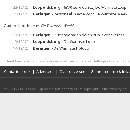
22/12/'25
Leopoldsburg
- 6370 euro dankzij De Warmste Loop
21/12/'25
Beringen
- Personeel in actie voor De Warmste Week
Oudere berichten in
'De Warmste Week'
19/12/'25
Beringen
- 7 Beringenaren delen hun levensverhaal
15/12/'25
Leopoldsburg
- De Warmste Loop
14/12/'25
Beringen
- De Warmste Hotdog
U bent hier:
Startpagina
»
Beringen
»
Warme wintervoorstellingen Academie Be
Contacteer ons
|
Adverteer
|
Over deze site
|
Gemeente-info & link
© 2004-2013
Faes nv
-
Op de artikels en foto’s rust copyright
|
Site: Webstylers