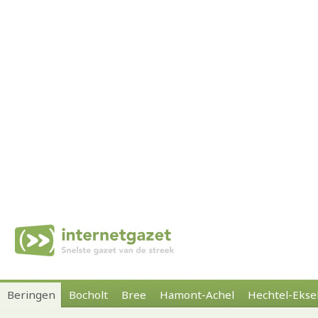
Beringen
Bocholt
Bree
Hamont-Achel
Hechtel-Ekse