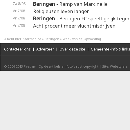
Beringen
- Ramp van Marcinelle
Za 8/08
Religieuzen leven langer
Vr 7/08
Beringen
- Beringen FC speelt gelijk teg
Vr 7/08
Acht procent meer vluchtmisdrijven
Vr 7/08
U bent hier:
Startpagina
»
Beringen
»
Week van de Opvoeding
Contacteer ons
|
Adverteer
|
Over deze site
|
Gemeente-info & link
© 2004-2013
Faes nv
-
Op de artikels en foto’s rust copyright
|
Site: Webstylers