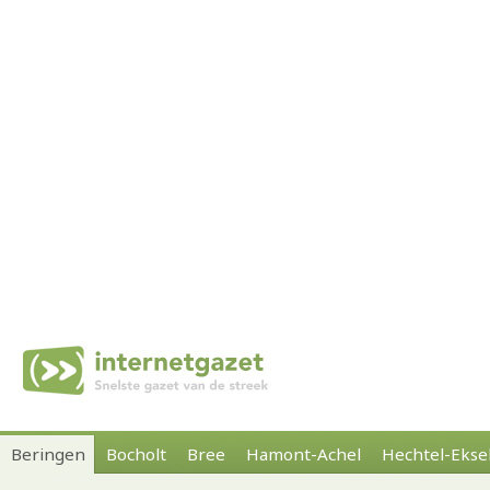
Beringen
Bocholt
Bree
Hamont-Achel
Hechtel-Ekse