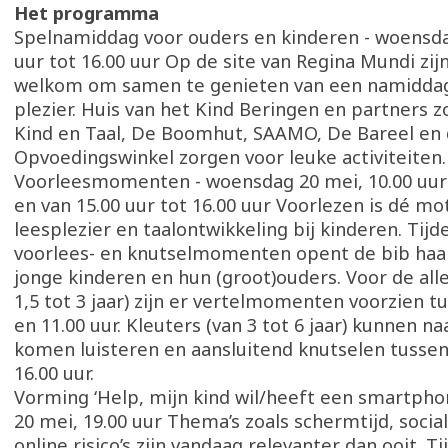
Het programma
Spelnamiddag voor ouders en kinderen - woensda
uur tot 16.00 uur Op de site van Regina Mundi zij
welkom om samen te genieten van een namiddag 
plezier. Huis van het Kind Beringen en partners zo
Kind en Taal, De Boomhut, SAAMO, De Bareel en
Opvoedingswinkel zorgen voor leuke activiteiten
Voorleesmomenten - woensdag 20 mei, 10.00 uur 
en van 15.00 uur tot 16.00 uur Voorlezen is dé mo
leesplezier en taalontwikkeling bij kinderen. Tij
voorlees- en knutselmomenten opent de bib haa
jonge kinderen en hun (groot)ouders. Voor de alle
1,5 tot 3 jaar) zijn er vertelmomenten voorzien t
en 11.00 uur. Kleuters (van 3 tot 6 jaar) kunnen n
komen luisteren en aansluitend knutselen tussen
16.00 uur.
Vorming ‘Help, mijn kind wil/heeft een smartpho
20 mei, 19.00 uur Thema’s zoals schermtijd, soci
online risico’s zijn vandaag relevanter dan ooit. T