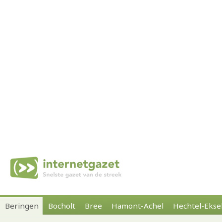
Beringen
Bocholt
Bree
Hamont-Achel
Hechtel-Ekse