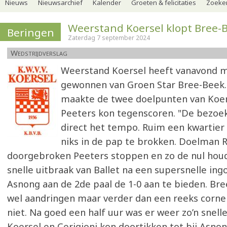
Nieuws
Nieuwsarchief
Kalender
Groeten & felicitaties
Zoeker
Weerstand Koersel klopt Bree-
Beringen
Zaterdag 7 september 2024
Wedstrijdverslag
Weerstand Koersel heeft vanavond 
gewonnen van Groen Star Bree-Beek. 
maakte de twee doelpunten van Koer
Peeters kon tegenscoren. "De bezoe
direct het tempo. Ruim een kwartier
niks in de pap te brokken. Doelman 
doorgebroken Peeters stoppen en zo de nul houd
snelle uitbraak van Ballet na een supersnelle in
Asnong aan de 2de paal de 1-0 aan te bieden. Br
wel aandringen maar verder dan een reeks corn
niet. Na goed een half uur was er weer zo’n snelle
Koersel en Cerigioni kon doortikken tot bij Asnon