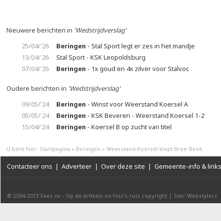
Nieuwere berichten in
'Wedstrijdverslag'
25/04/'26
Beringen
- Stal Sport legt er zes in het mandje
13/04/'26
Stal Sport - KSK Leopoldsburg
07/04/'26
Beringen
- 1x goud en 4x zilver voor Stalvoc
Oudere berichten in
'Wedstrijdverslag'
09/05/'24
Beringen
- Winst voor Weerstand Koersel A
05/05/'24
Beringen
- KSK Beveren - Weerstand Koersel 1-2
15/04/'24
Beringen
- Koersel B op zucht van titel
U bent hier:
Startpagina
»
Beringen
»
Weerstand Koersel klopt Bree-Beek
Contacteer ons
|
Adverteer
|
Over deze site
|
Gemeente-info & link
© 2004-2013
Faes nv
-
Op de artikels en foto’s rust copyright
|
Site: Webstylers