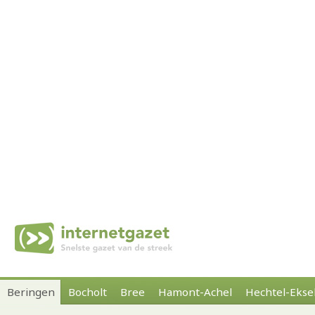
Beringen
Bocholt
Bree
Hamont-Achel
Hechtel-Ekse