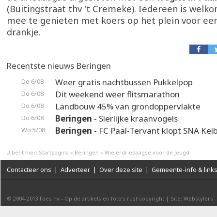
(Buitingstraat thv 't Cremeke). Iedereen is welk
mee te genieten met koers op het plein voor ee
drankje.
Recentste nieuws Beringen
Weer gratis nachtbussen Pukkelpop
Do 6/08
Dit weekend weer flitsmarathon
Do 6/08
Landbouw 45% van grondoppervlakte
Do 6/08
Beringen
- Sierlijke kraanvogels
Do 6/08
Beringen
- FC Paal-Tervant klopt SNA Kei
Wo 5/08
U bent hier:
Startpagina
»
Beringen
»
Wielerdriedaagse voor de jeugd
Contacteer ons
|
Adverteer
|
Over deze site
|
Gemeente-info & link
© 2004-2013
Faes nv
-
Op de artikels en foto’s rust copyright
|
Site: Webstylers