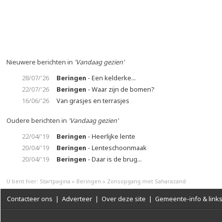
Nieuwere berichten in
'Vandaag gezien'
28/07/'26
Beringen
- Een kelderke...
22/07/'26
Beringen
- Waar zijn de bomen?
16/06/'26
Van grasjes en terrasjes
Oudere berichten in
'Vandaag gezien'
22/04/'19
Beringen
- Heerlijke lente
20/04/'19
Beringen
- Lenteschoonmaak
20/04/'19
Beringen
- Daar is de brug...
U bent hier:
Startpagina
»
Beringen
»
Zonsopgang met Saharazand
Contacteer ons
|
Adverteer
|
Over deze site
|
Gemeente-info & link