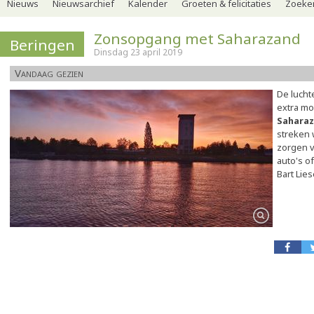
Nieuws
Nieuwsarchief
Kalender
Groeten & felicitaties
Zoeker
Zonsopgang met Saharazand
Beringen
Dinsdag 23 april 2019
Vandaag gezien
De luch
extra mo
Sahara
streken 
zorgen v
auto's of
Bart Lie