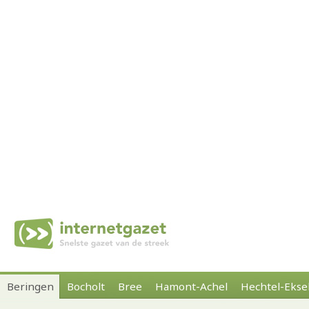
Beringen
Bocholt
Bree
Hamont-Achel
Hechtel-Ekse