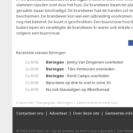
vlammen raasden snel door het huis. De brandweer kwam ter pl
geraakte zwaar beschadigd. De brandweer had de handen vol o
beschermen. De brandweer kon wel een uitbreiding voorkomen. 
nog niet bekend. De buurt is geschrokken. Een buurvrouw hoor
buiten lopen en verwittigde de brandweer. Er waren ook enkele 
volgens een buurvrouw.
Recentste nieuws Beringen
Za 8/08
Beringen
- Jimmy Van Dingenen overleden
Za 8/08
Beringen
- Tibo Vertessen overieden
Za 8/08
Beringen
- René Camps overleden
Za 8/08
Bijna twee op drie te snel in zone 30
Za 8/08
Nu ook blauwalgen op Albertkanaal
U bent hier:
Startpagina
»
Beringen
»
Zware brand vernielt huis
Contacteer ons
|
Adverteer
|
Over deze site
|
Gemeente-info 
© 2004-2013
Faes nv
-
Op de artikels en foto’s rust copyright
|
Site: Webs