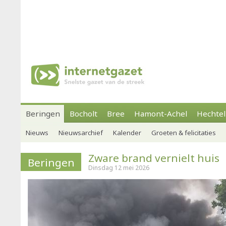
Beringen
Bocholt
Bree
Hamont-Achel
Hechtel
Nieuws
Nieuwsarchief
Kalender
Groeten & felicitaties
Zware brand vernielt huis
Beringen
Dinsdag 12 mei 2026