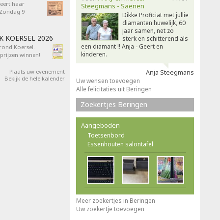
eert haar
Steegmans - Saenen
- Zondag 9
Dikke Proficiat met jullie
diamanten huwelijk, 60
jaar samen, net zo
AK KOERSEL 2026
sterk en schitterend als
een diamant !! Anja - Geert en
 rond Koersel.
kinderen.
rijzen winnen!
Plaats uw evenement
Anja Steegmans
Bekijk de hele kalender
Uw wensen toevoegen
Alle felicitaties uit Beringen
Zoekertjes Beringen
Aangeboden
Toetsenbord
Essenhouten salontafel
Meer zoekertjes in Beringen
Uw zoekertje toevoegen