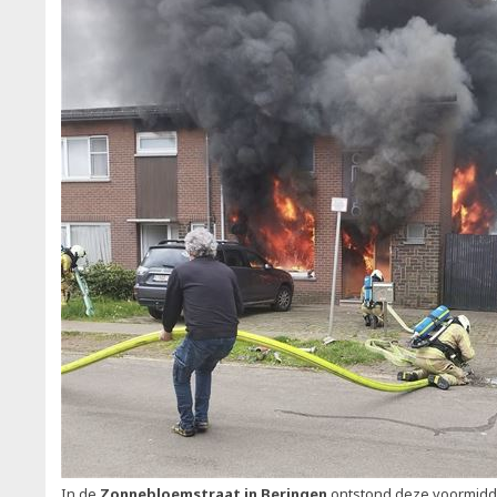
In de
Zonnebloemstraat in Beringen
ontstond deze voormidda