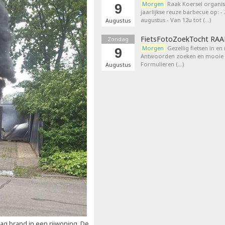
Morgen
Raak Koersel organis
9
jaarlijkse reuze barbecue op: 
augustus - Van 12u tot (…)
Augustus
FietsFotoZoekTocht RA
Zondag
Morgen
Gezellig fietsen in en
9
Antwoorden zoeken en mooie p
Formulieren (…)
Augustus
g brand in een rijwoning. De