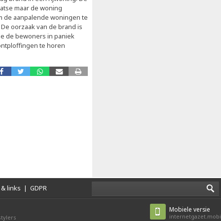
aatse maar de woning
m de aanpalende woningen te
De oorzaak van de brand is
de de bewoners in paniek
ontploffingen te horen
& links
|
GDPR
Mobiele versie
internetgazet.mobi
tylers