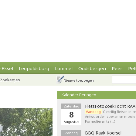
-Eksel
Leopoldsburg
Lommel
Oudsbergen
Peer
Pel
Zoekertjes
Nieuws toevoegen
Kalender Beringen
FietsFotoZoekTocht RA
Zaterdag
Vandaag
Gezellig fietsen in e
8
Antwoorden zoeken en mooie p
Formulieren te (…)
Augustus
BBQ Raak Koersel
Zondag