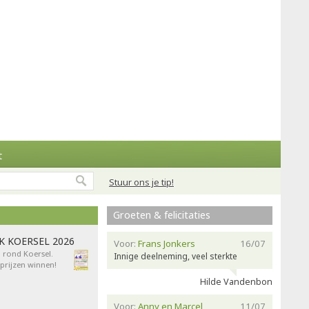
t
Stuur ons je tip!
Groeten & felicitaties
AK KOERSEL 2026
Voor:
Frans Jonkers
16/07
n rond Koersel.
Innige deelneming, veel sterkte
rijzen winnen!
Hilde Vandenbon
Voor:
Anny en Marcel
11/07