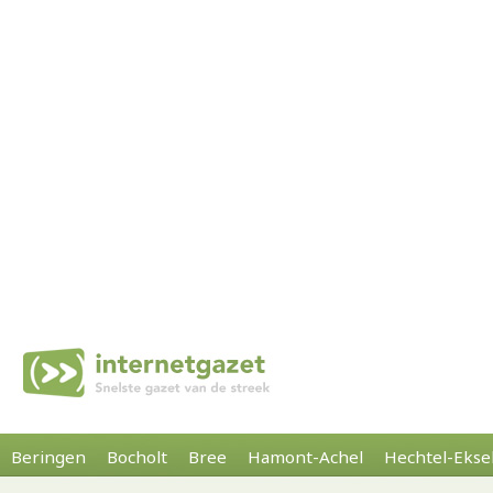
Beringen
Bocholt
Bree
Hamont-Achel
Hechtel-Ekse