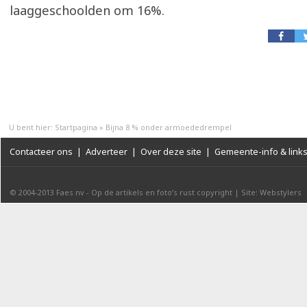
laaggeschoolden om 16%.
U bent hier:
Startpagina
»
Bijna 8 % onder armoededrempel
Contacteer ons
|
Adverteer
|
Over deze site
|
Gemeente-info & link
© 2004-2013
Faes nv
-
Op de artikels en foto’s rust copyright
|
Site: Webstylers