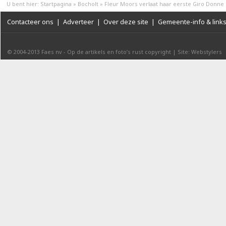
U bent hier:
Startpagina
»
Bocholt
»
Fleur Moors verlaat haar eerste Giro Donne
Contacteer ons
|
Adverteer
|
Over deze site
|
Gemeente-info & link
© 2004-2013
Faes nv
-
Op de artikels en foto’s rust copyright
|
Site: Webstylers