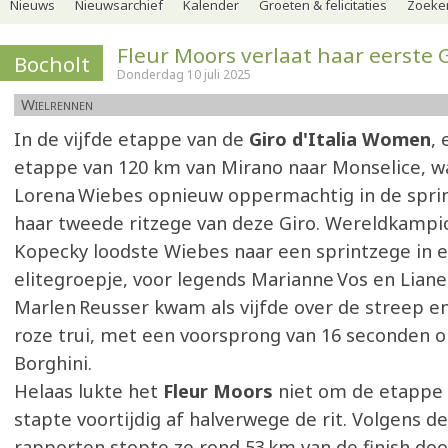
Nieuws
Nieuwsarchief
Kalender
Groeten & felicitaties
Zoeker
Fleur Moors verlaat haar eerste
Bocholt
Donderdag 10 juli 2025
Wielrennen
In de vijfde etappe van de
Giro d'Italia Women
,
etappe van 120 km van Mirano naar Monselice, w
Lorena Wiebes opnieuw oppermachtig in de spri
haar tweede ritzege van deze Giro. Wereldkampi
Kopecky loodste Wiebes naar een sprintzege in 
elitegroepje, voor legends Marianne Vos en Liane
Marlen Reusser kwam als vijfde over de streep e
roze trui, met een voorsprong van 16 seconden o
Borghini.
Helaas lukte het
Fleur Moors
niet om de etappe u
stapte voortijdig af halverwege de rit. Volgens de o
rapporten stopte ze rond 53 km van de finish door