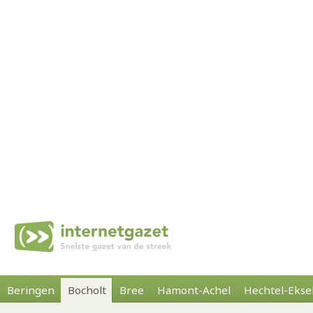
Beringen
Bocholt
Bree
Hamont-Achel
Hechtel-Ekse