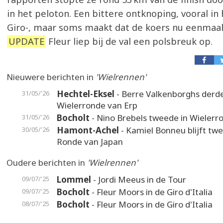
in het peloton. Een bittere ontknoping, vooral in
Giro-, maar soms maakt dat de koers nu eenmaal
UPDATE
Fleur liep bij de val een polsbreuk op.
Nieuwere berichten in
'Wielrennen'
Hechtel-Eksel
- Berre Valkenborghs derde
31/05/'26
Wielerronde van Erp
Bocholt
- Nino Brebels tweede in Wielerr
31/05/'26
Hamont-Achel
- Kamiel Bonneu blijft twe
30/05/'26
Ronde van Japan
Oudere berichten in
'Wielrennen'
Lommel
- Jordi Meeus in de Tour
09/07/'25
Bocholt
- Fleur Moors in de Giro d'Italia
09/07/'25
Bocholt
- Fleur Moors in de Giro d'Italia
08/07/'25