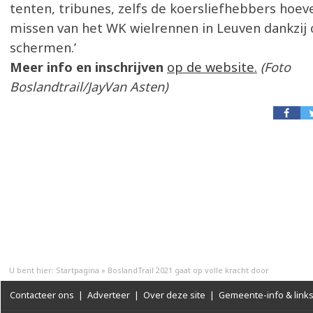
tenten, tribunes, zelfs de koersliefhebbers hoev
missen van het WK wielrennen in Leuven dankzij
schermen.’
Meer info en inschrijven
op de website.
(Foto
Boslandtrail/JayVan Asten)
U bent hier:
Startpagina
»
BoslandTrail 2021 gaat op volle kracht door
Contacteer ons
|
Adverteer
|
Over deze site
|
Gemeente-info & link