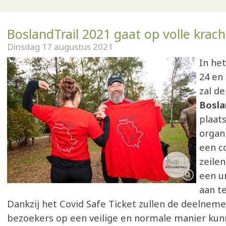
BoslandTrail 2021 gaat op volle krac
Dinsdag 17 augustus 2021
In he
24 en
zal d
Bosla
plaat
organi
een co
zeile
een u
aan t
Dankzij het Covid Safe Ticket zullen de deelneme
bezoekers op een veilige en normale manier ku