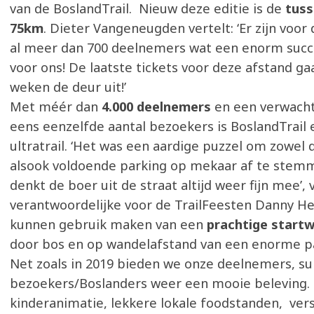
van de BoslandTrail. Nieuw deze editie is de
tuss
75km
. Dieter Vangeneugden vertelt: ‘Er zijn voor
al meer dan 700 deelnemers wat een enorm succ
voor ons! De laatste tickets voor deze afstand 
weken de deur uit!’
Met méér dan
4.000 deelnemers
en een verwacht
eens eenzelfde aantal bezoekers is BoslandTrail
ultratrail. ‘Het was een aardige puzzel om zowel 
alsook voldoende parking op mekaar af te stemm
denkt de boer uit de straat altijd weer fijn mee’, 
verantwoordelijke voor de TrailFeesten Danny He
kunnen gebruik maken van een
prachtige start
door bos en op wandelafstand van een enorme p
Net zoals in 2019 bieden we onze deelnemers, s
bezoekers/Boslanders weer een mooie beleving. 
kinderanimatie, lekkere lokale foodstanden, vers