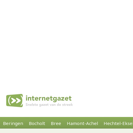
Beringen
Bocholt
Bree
Hamont-Achel
Hechtel-Ekse