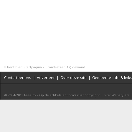
U bent hier:
Startpagina
»
Bromfietser (17) gewond
Contacteer ons
|
Adverteer
|
Over deze site
|
Gemeente-info & link
© 2004-2013
Faes nv
-
Op de artikels en foto’s rust copyright
|
Site: Webstylers