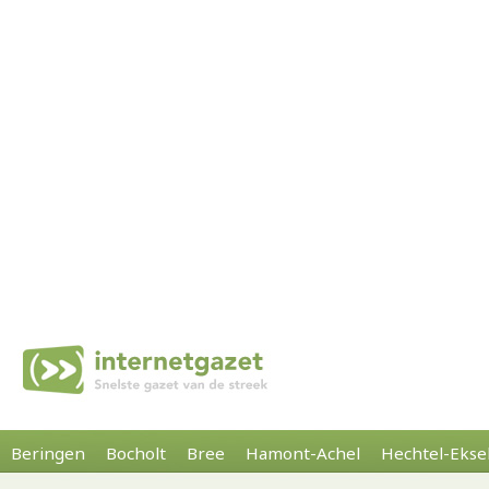
Beringen
Bocholt
Bree
Hamont-Achel
Hechtel-Ekse