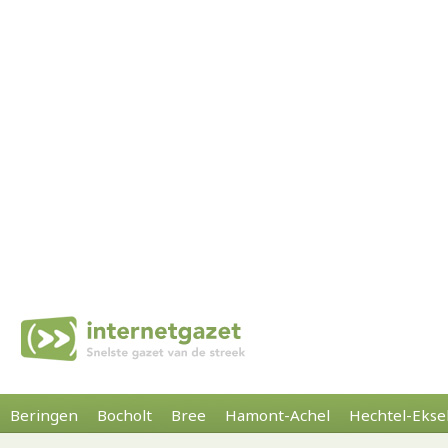
Beringen
Bocholt
Bree
Hamont-Achel
Hechtel-Ekse