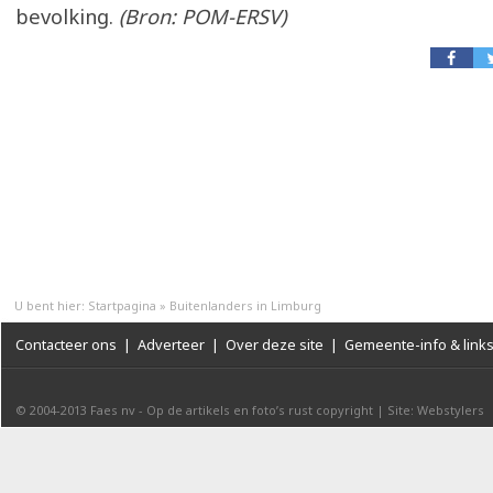
bevolking.
(Bron: POM-ERSV)
U bent hier:
Startpagina
»
Buitenlanders in Limburg
Contacteer ons
|
Adverteer
|
Over deze site
|
Gemeente-info & link
© 2004-2013
Faes nv
-
Op de artikels en foto’s rust copyright
|
Site: Webstylers