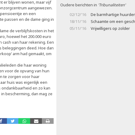
 er blijven wonen, maar vijf
Oudere berichten in
'Tribunaliteiten'
oonzorgcentrum aangewezen.
 pensioentje en een
02/12/'16
De barmhartige huurder
 te passen en de dame ging in
18/11/'16
Schaamte om een gesc
05/11/'16
Vrijwilligers op zolder
ame de verblijfskosten in het
uro, hoewel het 200.000 euro
n cash van haar rekening. Een
ntes beleggingen deed. Hoe dan
erkoop’ arm had gemaakt, om
ilieleden die haar woning
ien voor de opvang van hun
en te zorgen voor haar
ar huis was eigenlijk een
ns ondankbaarheid en zo kan
e in bescherming, dan mag ze