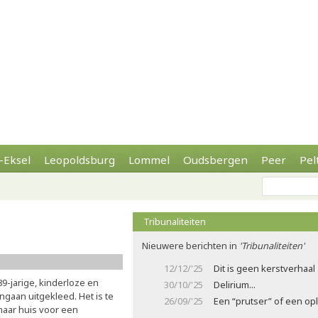
-Eksel
Leopoldsburg
Lommel
Oudsbergen
Peer
Pel
Tribunaliteiten
Nieuwere berichten in
'Tribunaliteiten'
12/12/'25
Dit is geen kerstverhaal
9-jarige, kinderloze en
30/10/'25
Delirium...
ngaan uitgekleed. Het is te
26/09/'25
Een “prutser” of een opl
 haar huis voor een