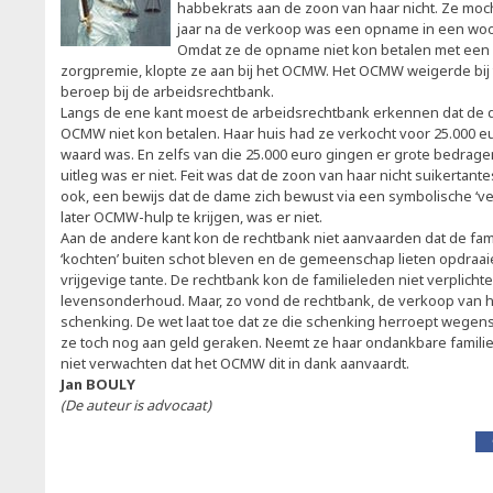
habbekrats aan de zoon van haar nicht. Ze mocht
jaar na de verkoop was een opname in een w
Omdat ze de opname niet kon betalen met een
zorgpremie, klopte ze aan bij het OCMW. Het OCMW weigerde bij
beroep bij de arbeidsrechtbank.
Langs de ene kant moest de arbeidsrechtbank erkennen dat de d
OCMW niet kon betalen. Haar huis had ze verkocht voor 25.000 e
waard was. En zelfs van die 25.000 euro gingen er grote bedrage
uitleg was er niet. Feit was dat de zoon van haar nicht suikerta
ook, een bewijs dat de dame zich bewust via een symbolische ‘v
later OCMW-hulp te krijgen, was er niet.
Aan de andere kant kon de rechtbank niet aanvaarden dat de fam
‘kochten’ buiten schot bleven en de gemeenschap lieten opdraa
vrijgevige tante. De rechtbank kon de familieleden niet verplicht
levensonderhoud. Maar, zo vond de rechtbank, de verkoop van ha
schenking. De wet laat toe dat ze die schenking herroept wege
ze toch nog aan geld geraken. Neemt ze haar ondankbare famili
niet verwachten dat het OCMW dit in dank aanvaardt.
Jan BOULY
(De auteur is advocaat)