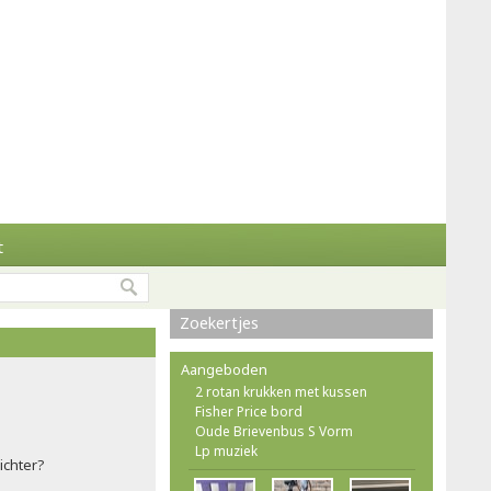
t
Zoekertjes
Aangeboden
2 rotan krukken met kussen
Fisher Price bord
Oude Brievenbus S Vorm
Lp muziek
ichter?