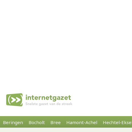
Beringen
Bocholt
Bree
Hamont-Achel
Hechtel-Ekse