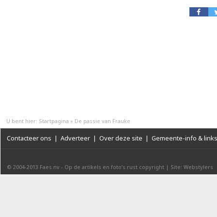
U bent hier:
Startpagina
»
De passie van Frauke
Contacteer ons
|
Adverteer
|
Over deze site
|
Gemeente-info & link
© 2004-2013
Faes nv
-
Op de artikels en foto’s rust copyright
|
Site: Webstylers