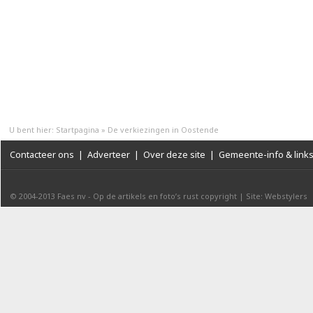
U bent hier:
Startpagina
»
De verkiezingen in Oostende
Contacteer ons
|
Adverteer
|
Over deze site
|
Gemeente-info & link
© 2004-2013
Faes nv
-
Op de artikels en foto’s rust copyright
|
Site: Webstylers