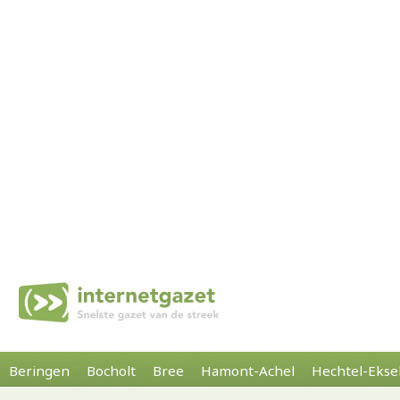
Beringen
Bocholt
Bree
Hamont-Achel
Hechtel-Ekse