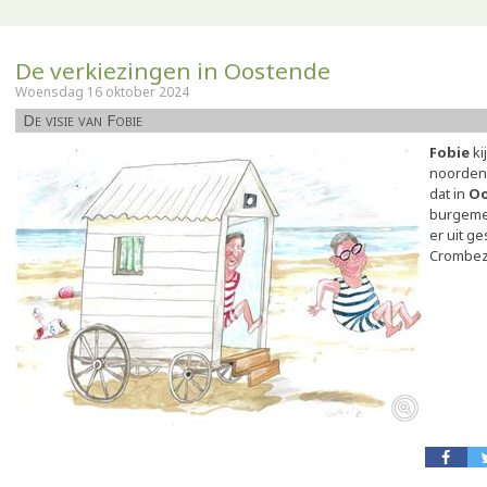
De verkiezingen in Oostende
Woensdag 16 oktober 2024
De visie van Fobie
Fobie
ki
noorden 
dat in
Oo
burgeme
er uit g
Crombez