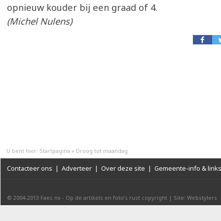
opnieuw kouder bij een graad of 4.
(Michel Nulens)
U bent hier:
Startpagina
»
Droog tot maandag
Contacteer ons
|
Adverteer
|
Over deze site
|
Gemeente-info & link
© 2004-2013
Faes nv
-
Op de artikels en foto’s rust copyright
|
Site: Webstylers