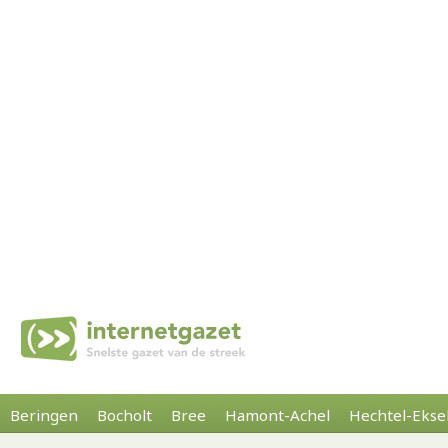
Beringen
Bocholt
Bree
Hamont-Achel
Hechtel-Ekse