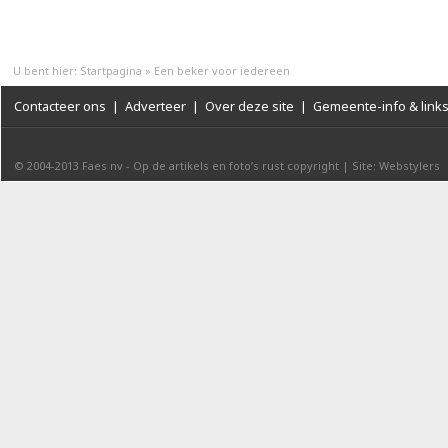
U bent hier:
Startpagina
»
Een beker voor iedereen
Contacteer ons
|
Adverteer
|
Over deze site
|
Gemeente-info & link
© 2004-2013
Faes nv
-
Op de artikels en foto’s rust copyright
|
Site: Webstylers