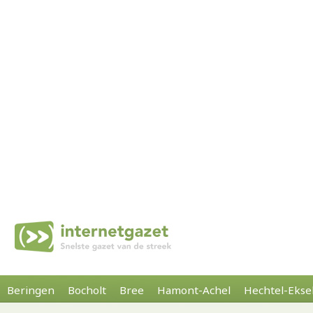
Beringen
Bocholt
Bree
Hamont-Achel
Hechtel-Ekse