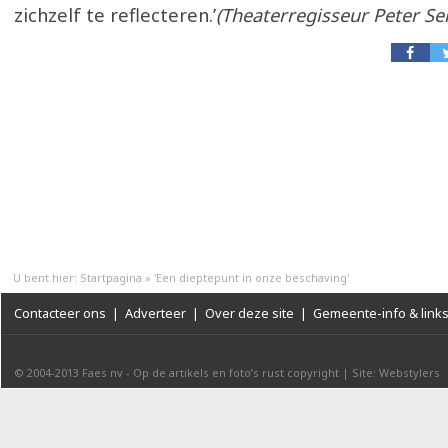
zichzelf te reflecteren.’
(Theaterregisseur Peter Sel
U bent hier:
Startpagina
»
'Een dieptepunt in onze beschaving'
Contacteer ons
|
Adverteer
|
Over deze site
|
Gemeente-info & link
© 2004-2013
Faes nv
-
Op de artikels en foto’s rust copyright
|
Site: Webstylers