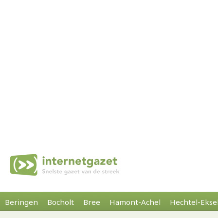
Beringen
Bocholt
Bree
Hamont-Achel
Hechtel-Ekse