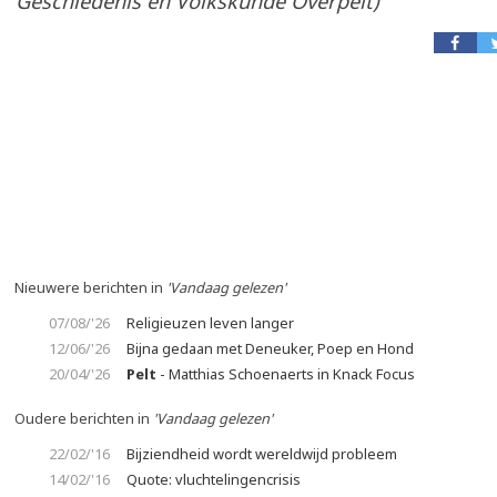
Geschiedenis en Volkskunde Overpelt)
Nieuwere berichten in
'Vandaag gelezen'
07/08/'26
Religieuzen leven langer
12/06/'26
Bijna gedaan met Deneuker, Poep en Hond
20/04/'26
Pelt
- Matthias Schoenaerts in Knack Focus
Oudere berichten in
'Vandaag gelezen'
22/02/'16
Bijziendheid wordt wereldwijd probleem
14/02/'16
Quote: vluchtelingencrisis