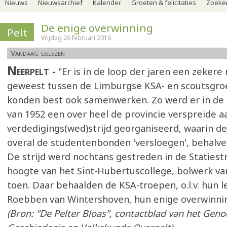
Nieuws
Nieuwsarchief
Kalender
Groeten & felicitaties
Zoeker
De enige overwinning
Pelt
Vrijdag 26 februari 2016
Vandaag gelezen
Neerpelt
"Er is in de loop der jaren een zekere r
geweest tussen de Limburgse KSA- en scoutsgro
konden best ook samenwerken. Zo werd er in de
van 1952 een over heel de provincie verspreide a
verdedigings(wed)strijd georganiseerd, waarin d
overal de studentenbonden 'versloegen', behalve
De strijd werd nochtans gestreden in de Statiestr
hoogte van het Sint-Hubertuscollege, bolwerk va
toen. Daar behaalden de KSA-troepen, o.l.v. hun le
Roebben van Wintershoven, hun enige overwinnin
(Bron: "De Pelter Bloas", contactblad van het Gen