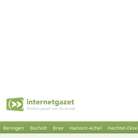
Beringen
Bocholt
Bree
Hamont-Achel
Hechtel-Ekse