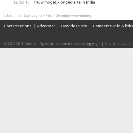
12/02/'16
Pauw mogelijk ongedierte in India
U bent hier:
Startpagina
»
Pelt
»
De enige overwinning
Contacteer ons
|
Adverteer
|
Over deze site
|
Gemeente-info & link
© 2004-2013
Faes nv
-
Op de artikels en foto’s rust copyright
|
Site: Webstylers