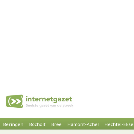
Beringen
Bocholt
Bree
Hamont-Achel
Hechtel-Ekse