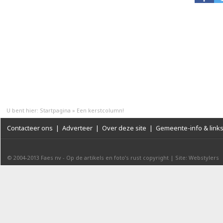
U bent hier:
Startpagina
»
Een kerstcolumn!
Contacteer ons
|
Adverteer
|
Over deze site
|
Gemeente-info & link
© 2004-2013
Faes nv
-
Op de artikels en foto’s rust copyright
|
Site: Webstylers