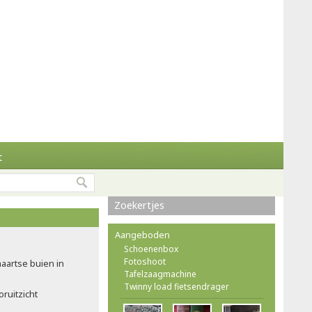
t
Zoekertjes
Aangeboden
Schoenenbox
Fotoshoot
maartse buien in
Tafelzaagmachine
Twinny load fietsendrager
ruitzicht