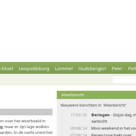
-Eksel
Leopoldsburg
Lommel
Oudsbergen
Peer
Pel
Weerbericht
Nieuwere berichten in
'Weerbericht'
11/03/'25
Beringen
- Grijze dag, 
en over het weerbeeld in
aantocht
og
, maar er zijn lage wolken
09/08/'24
Mooi weekend in het voo
rden. In de nacht vriest het
07/08/'24
Regenzone trekt over