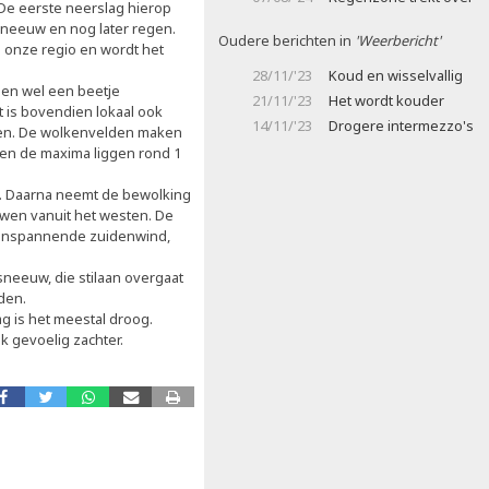
De eerste neerslag hierop
 sneeuw en nog later regen.
Oudere berichten in
'Weerbericht'
 onze regio en wordt het
28/11/'23
Koud en wisselvallig
lden wel een beetje
21/11/'23
Het wordt kouder
 is bovendien lokaal ook
14/11/'23
Drogere intermezzo's
aden. De wolkenvelden maken
k en de maxima liggen rond 1
d. Daarna neemt de bewolking
uwen vanuit het westen. De
 aanspannende zuidenwind,
sneeuw, die stilaan overgaat
den.
g is het meestal droog.
 gevoelig zachter.