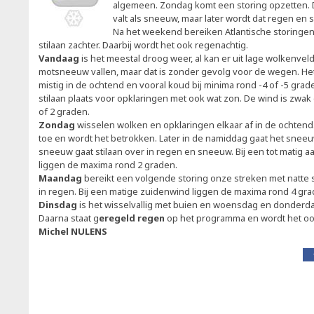
algemeen. Zondag komt een storing opzetten. 
valt als sneeuw, maar later wordt dat regen en
Na het weekend bereiken Atlantische storingen
stilaan zachter. Daarbij wordt het ook regenachtig.
Vandaag
is het meestal droog weer, al kan er uit lage wolkenve
motsneeuw vallen, maar dat is zonder gevolg voor de wegen. Het
mistig in de ochtend en vooral koud bij minima rond -4 of -5 gr
stilaan plaats voor opklaringen met ook wat zon. De wind is zwa
of 2 graden.
Zondag
wisselen wolken en opklaringen elkaar af in de ochten
toe en wordt het betrokken. Later in de namiddag gaat het snee
sneeuw gaat stilaan over in regen en sneeuw. Bij een tot matig
liggen de maxima rond 2 graden.
Maandag
bereikt een volgende storing onze streken met natte 
in regen. Bij een matige zuidenwind liggen de maxima rond 4 gra
Dinsdag
is het wisselvallig met buien en woensdag en donderda
Daarna staat g
eregeld regen
op het programma en wordt het ook
Michel NULENS