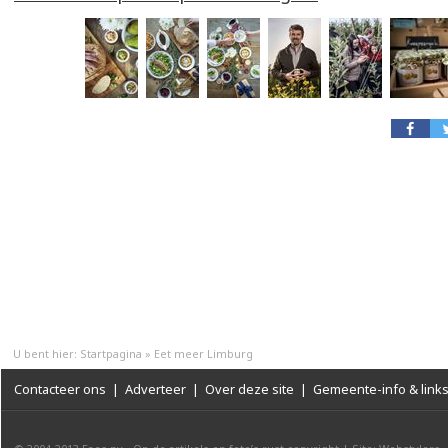
U bent hier:
Startpagina
»
Eet meer Limburg
Contacteer ons
|
Adverteer
|
Over deze site
|
Gemeente-info & link