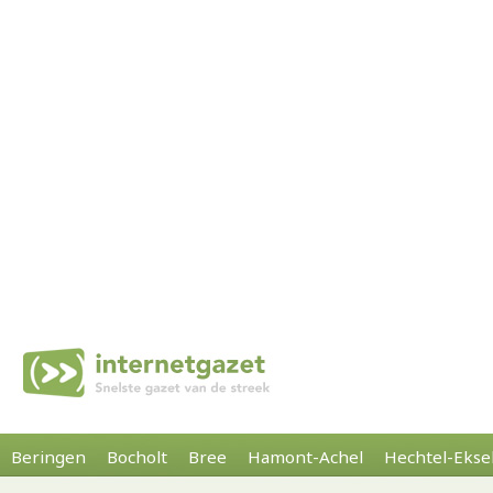
Beringen
Bocholt
Bree
Hamont-Achel
Hechtel-Ekse