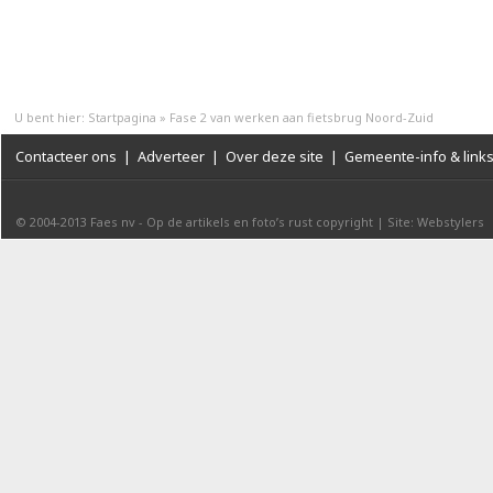
U bent hier:
Startpagina
»
Fase 2 van werken aan fietsbrug Noord-Zuid
Contacteer ons
|
Adverteer
|
Over deze site
|
Gemeente-info & link
© 2004-2013
Faes nv
-
Op de artikels en foto’s rust copyright
|
Site: Webstylers