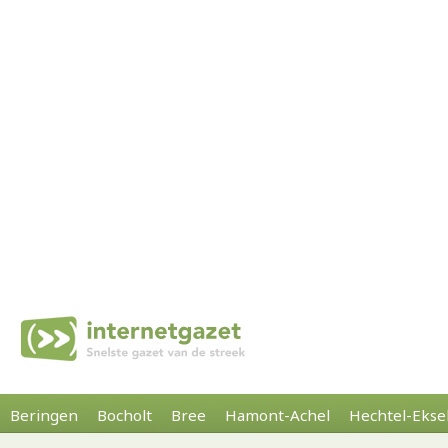
Beringen
Bocholt
Bree
Hamont-Achel
Hechtel-Ekse