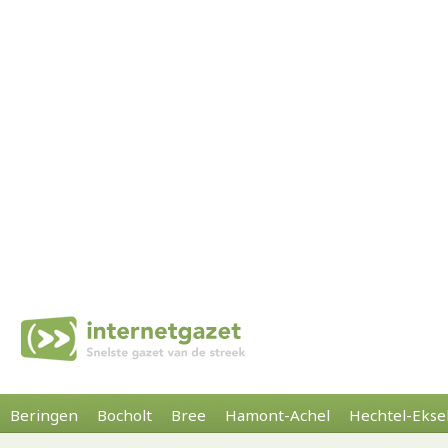
Beringen
Bocholt
Bree
Hamont-Achel
Hechtel-Ekse