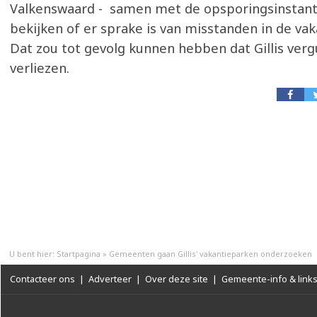
Valkenswaard - samen met de opsporingsinstant
bekijken of er sprake is van misstanden in de va
Dat zou tot gevolg kunnen hebben dat Gillis ver
verliezen.
U bent hier:
Startpagina
»
Gemeenten gaan Gillis' vakantieparken onderzoeken
Contacteer ons
|
Adverteer
|
Over deze site
|
Gemeente-info & link