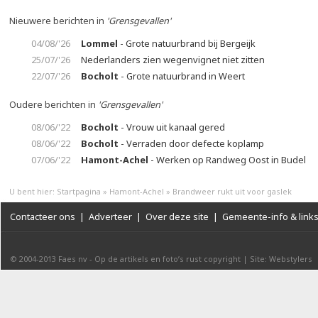
Nieuwere berichten in
'Grensgevallen'
04/08/'26
Lommel
- Grote natuurbrand bij Bergeijk
25/07/'26
Nederlanders zien wegenvignet niet zitten
22/07/'26
Bocholt
- Grote natuurbrand in Weert
Oudere berichten in
'Grensgevallen'
08/06/'22
Bocholt
- Vrouw uit kanaal gered
08/06/'22
Bocholt
- Verraden door defecte koplamp
07/06/'22
Hamont-Achel
- Werken op Randweg Oost in Budel
U bent hier:
Startpagina
»
Hamont-Achel
»
Brandweer rukt uit voor gaslek
Contacteer ons
|
Adverteer
|
Over deze site
|
Gemeente-info & link
© 2004-2013
Faes nv
-
Op de artikels en foto’s rust copyright
|
Site: Webstylers