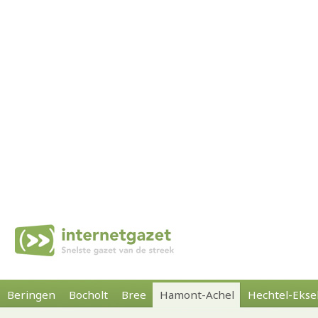
Beringen
Bocholt
Bree
Hamont-Achel
Hechtel-Ekse